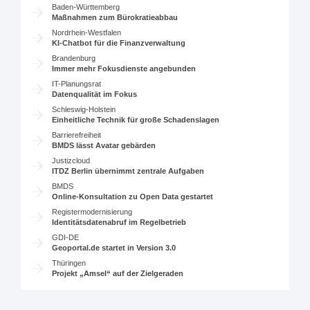
Baden-Württemberg
Maßnahmen zum Bürokratieabbau
Nordrhein-Westfalen
KI-Chatbot für die Finanzverwaltung
Brandenburg
Immer mehr Fokusdienste angebunden
IT-Planungsrat
Datenqualität im Fokus
Schleswig-Holstein
Einheitliche Technik für große Schadenslagen
Barrierefreiheit
BMDS lässt Avatar gebärden
Justizcloud
ITDZ Berlin übernimmt zentrale Aufgaben
BMDS
Online-Konsultation zu Open Data gestartet
Registermodernisierung
Identitätsdatenabruf im Regelbetrieb
GDI-DE
Geoportal.de startet in Version 3.0
Thüringen
Projekt „Amsel“ auf der Zielgeraden