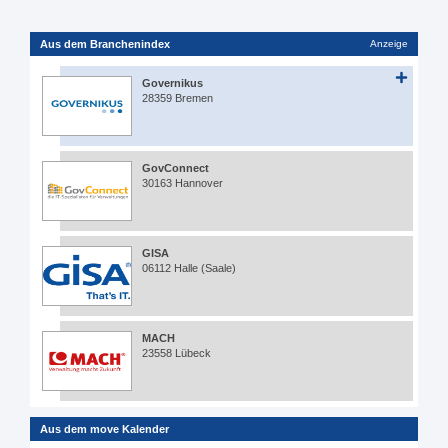
Aus dem Branchenindex
Anzeige
Governikus
28359 Bremen
GovConnect
30163 Hannover
GISA
06112 Halle (Saale)
MACH
23558 Lübeck
Aus dem move Kalender