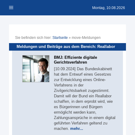
Zum
Menü
Inhalt
Montag, 10.08.2026
springen
Sie befinden sich hier:
Startseite
»
move-Meldungen
Meldungen und Beiträge aus dem Bereich: Reallabor
BMJ: Effiziente digitale
Gerichtsverfahren
[10.09.2024] Das Bundeskabinett
hat dem Entwurf eines Gesetzes
zur Entwicklung eines Online-
Verfahrens in der
Zivilgerichtsbarkeit zugestimmt.
Damit will der Bund ein Reallabor
schaffen, in dem erprobt wird, wie
es Bürgerinnen und Bürgern
ermöglicht werden kann,
Zahlungsansprüche in einem digital
geführten Verfahren geltend zu
machen.
mehr...