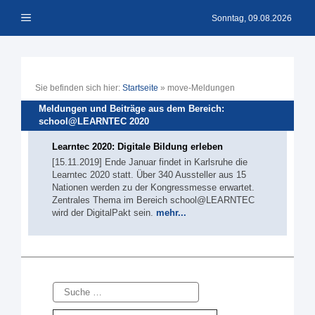
Zum
Menü
Inhalt
Sonntag, 09.08.2026
springen
Sie befinden sich hier:
Startseite
»
move-Meldungen
Meldungen und Beiträge aus dem Bereich:
school@LEARNTEC 2020
Learntec 2020: Digitale Bildung erleben
[15.11.2019] Ende Januar findet in Karlsruhe die
Learntec 2020 statt. Über 340 Aussteller aus 15
Nationen werden zu der Kongressmesse erwartet.
Zentrales Thema im Bereich school@LEARNTEC
wird der DigitalPakt sein.
mehr...
Suche