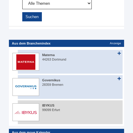
Aus dem Branchenindex
Anzeige
Materna
44263 Dortmund
Governikus
28359 Bremen
IBYKUS
99099 Erfurt
Aus dem move Kalender