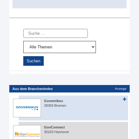
Suche
Aus dem Branchenindex
Anzeige
Governikus
28359 Bremen
GovConnect
30163 Hannover