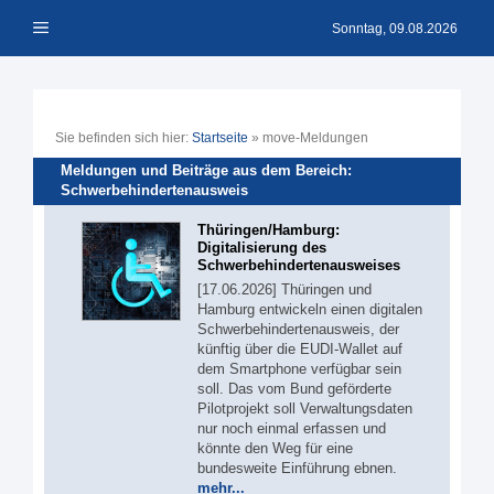
Zum
Menü
Inhalt
Sonntag, 09.08.2026
springen
Sie befinden sich hier:
Startseite
»
move-Meldungen
Meldungen und Beiträge aus dem Bereich:
Schwerbehindertenausweis
Thüringen/Hamburg:
Digitalisierung des
Schwerbehindertenausweises
[17.06.2026] Thüringen und
Hamburg entwickeln einen digitalen
Schwerbehindertenausweis, der
künftig über die EUDI-Wallet auf
dem Smartphone verfügbar sein
soll. Das vom Bund geförderte
Pilotprojekt soll Verwaltungsdaten
nur noch einmal erfassen und
könnte den Weg für eine
bundesweite Einführung ebnen.
mehr...