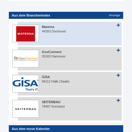
Aus dem Branchenindex
Anzeige
Materna
44263 Dortmund
GovConnect
30163 Hannover
GISA
06112 Halle (Saale)
SEITENBAU
78467 Konstanz
Aus dem move Kalender