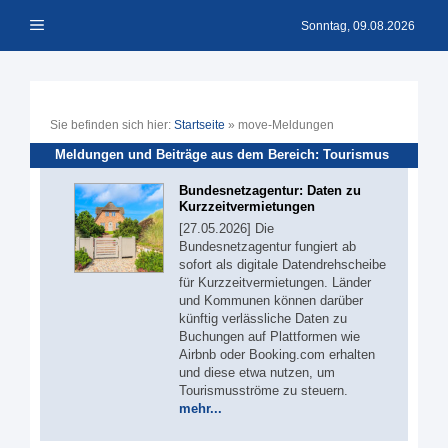
Zum
Menü
Inhalt
Sonntag, 09.08.2026
springen
Sie befinden sich hier:
Startseite
»
move-Meldungen
Meldungen und Beiträge aus dem Bereich: Tourismus
Bundesnetzagentur: Daten zu
Kurzzeitvermietungen
[27.05.2026] Die
Bundesnetzagentur fungiert ab
sofort als digitale Datendrehscheibe
für Kurzzeitvermietungen. Länder
und Kommunen können darüber
künftig verlässliche Daten zu
Buchungen auf Plattformen wie
Airbnb oder Booking.com erhalten
und diese etwa nutzen, um
Tourismusströme zu steuern.
mehr...