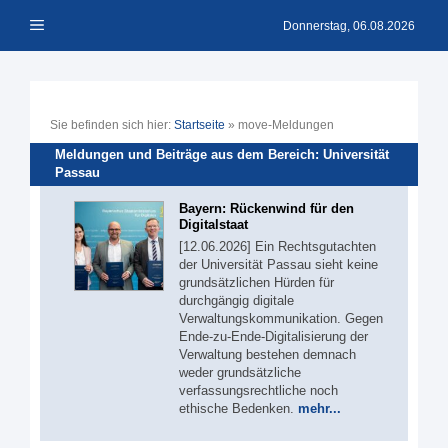
Zum
Menü
Inhalt
Donnerstag, 06.08.2026
springen
Sie befinden sich hier:
Startseite
»
move-Meldungen
Meldungen und Beiträge aus dem Bereich: Universität
Passau
Bayern: Rückenwind für den
Digitalstaat
[12.06.2026] Ein Rechtsgutachten
der Universität Passau sieht keine
grundsätzlichen Hürden für
durchgängig digitale
Verwaltungskommunikation. Gegen
Ende-zu-Ende-Digitalisierung der
Verwaltung bestehen demnach
weder grundsätzliche
verfassungsrechtliche noch
ethische Bedenken.
mehr...