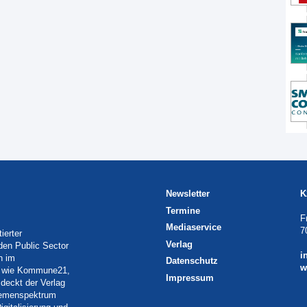
Newsletter
K
Termine
F
Mediaservice
7
ierter
Verlag
 den Public Sector
i
h im
Datenschutz
w
eln wie Kommune21,
Impressum
deckt der Verlag
Themenspektrum