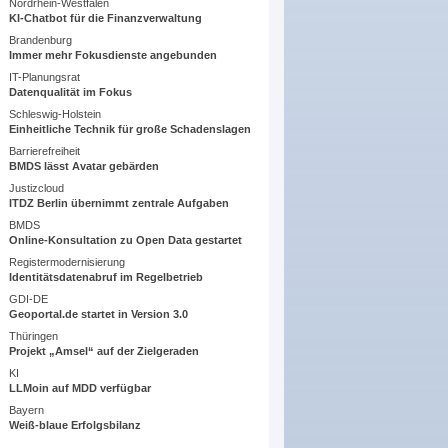
Nordrhein-Westfalen
KI-Chatbot für die Finanzverwaltung
Brandenburg
Immer mehr Fokusdienste angebunden
IT-Planungsrat
Datenqualität im Fokus
Schleswig-Holstein
Einheitliche Technik für große Schadenslagen
Barrierefreiheit
BMDS lässt Avatar gebärden
Justizcloud
ITDZ Berlin übernimmt zentrale Aufgaben
BMDS
Online-Konsultation zu Open Data gestartet
Registermodernisierung
Identitätsdatenabruf im Regelbetrieb
GDI-DE
Geoportal.de startet in Version 3.0
Thüringen
Projekt „Amsel“ auf der Zielgeraden
KI
LLMoin auf MDD verfügbar
Bayern
Weiß-blaue Erfolgsbilanz