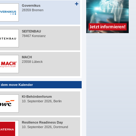
Governikus
28359 Bremen
SEITENBAU
78467 Konstanz
MACH
23558 Lübeck
 dem move Kalender
KI-Behördenforum
10. September 2026, Berlin
Resilience Readiness Day
10. September 2026, Dortmund