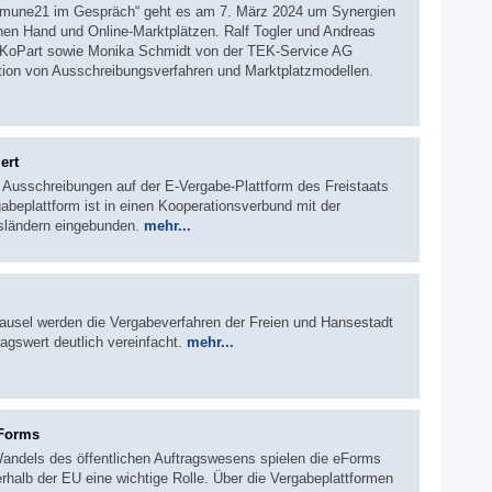
ommune21 im Gespräch“ geht es am 7. März 2024 um Synergien
hen Hand und Online-Marktplätzen. Ralf Togler und Andreas
 KoPart sowie Monika Schmidt von der TEK-Service AG
ation von Ausschreibungsverfahren und Marktplatzmodellen.
ert
 Ausschreibungen auf der E-Vergabe-Plattform des Freistaats
gabeplattform ist in einen Kooperationsverbund mit der
sländern eingebunden.
mehr...
lausel werden die Vergabeverfahren der Freien und Hansestadt
gswert deutlich vereinfacht.
mehr...
 eForms
andels des öffentlichen Auftragswesens spielen die eForms
erhalb der EU eine wichtige Rolle. Über die Vergabeplattformen