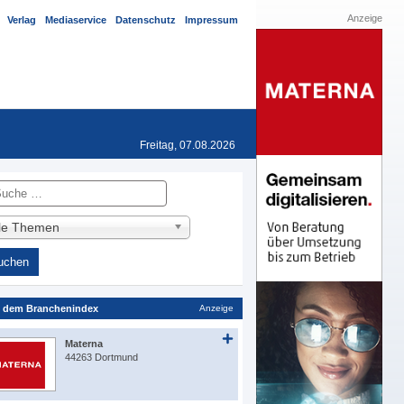
Anzeige
Verlag
Mediaservice
Datenschutz
Impressum
Freitag, 07.08.2026
he
lle Themen
 dem Branchenindex
Anzeige
Materna
44263 Dortmund