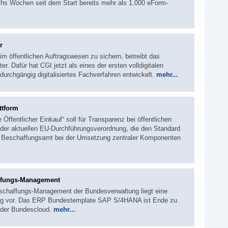
chs Wochen seit dem Start bereits mehr als 1.000 eForm-
r
m öffentlichen Auftragswesen zu sichern, betreibt das
. Dafür hat CGI jetzt als eines der ersten volldigitalen
 durchgängig digitalisiertes Fachverfahren entwickelt.
mehr...
ttform
 Öffentlicher Einkauf“ soll für Transparenz bei öffentlichen
der aktuellen EU-Durchführungsverordnung, die den Standard
s Beschaffungsamt bei der Umsetzung zentraler Komponenten
affungs-Management
eschaffungs-Management der Bundesverwaltung liegt eine
ösung vor. Das ERP Bundestemplate SAP S/4HANA ist Ende zu
uf der Bundescloud.
mehr...