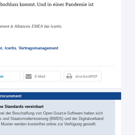
sabschluss kommt. Und in einer Pandemie ist
pment & Alliances EMEA bei Icertis.
en
,
Icertis
,
Vertragsmanagement
len
E-Mail
drucken/PDF
rocurement
he Standards vereinbart
s bei der Beschaffung von Open-Source-Software haben sich
les und Staatsmodernisierung (BMDS) und der Digitalverband
Muster werden kostenfrei online zur Verfügung gestellt.