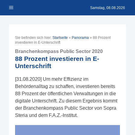
Zum
Menü
Inhalt
Samstag, 08.08.2026
springen
Sie befinden sich hier:
Startseite
»
Panorama
»
88 Prozent
investieren in E-Unterschrift
Branchenkompass Public Sector 2020
88 Prozent investieren in E-
Unterschrift
[31.08.2020] Um mehr Effizienz im
Behördenalltag zu schaffen, investieren bereits
88 Prozent der öffentlichen Verwaltungen in die
digitale Unterschrift. Zu diesem Ergebnis kommt
der Branchenkompass Public Sector von Sopra
Steria und dem F.A.Z.-Institut.