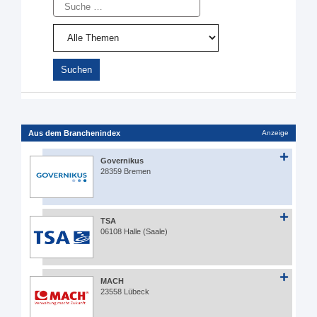
Suche
Aus dem Branchenindex
Anzeige
Governikus
28359 Bremen
TSA
06108 Halle (Saale)
MACH
23558 Lübeck