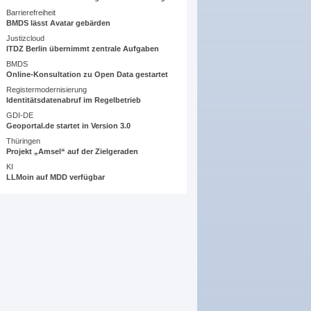
Barrierefreiheit
BMDS lässt Avatar gebärden
Justizcloud
ITDZ Berlin übernimmt zentrale Aufgaben
BMDS
Online-Konsultation zu Open Data gestartet
Registermodernisierung
Identitätsdatenabruf im Regelbetrieb
GDI-DE
Geoportal.de startet in Version 3.0
Thüringen
Projekt „Amsel“ auf der Zielgeraden
KI
LLMoin auf MDD verfügbar