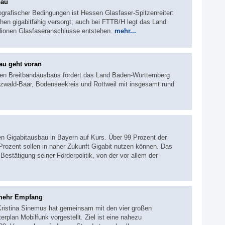
bau
ografischer Bedingungen ist Hessen Glasfaser-Spitzenreiter:
hen gigabitfähig versorgt; auch bei FTTB/H legt das Land
illionen Glasfaseranschlüsse entstehen.
mehr...
au geht voran
n Breitbandausbaus fördert das Land Baden-Württemberg
rzwald-Baar, Bodenseekreis und Rottweil mit insgesamt rund
n Gigabitausbau in Bayern auf Kurs. Über 99 Prozent der
Prozent sollen in naher Zukunft Gigabit nutzen können. Das
Bestätigung seiner Förderpolitik, von der vor allem der
 mehr Empfang
 Kristina Sinemus hat gemeinsam mit den vier großen
rplan Mobilfunk vorgestellt. Ziel ist eine nahezu