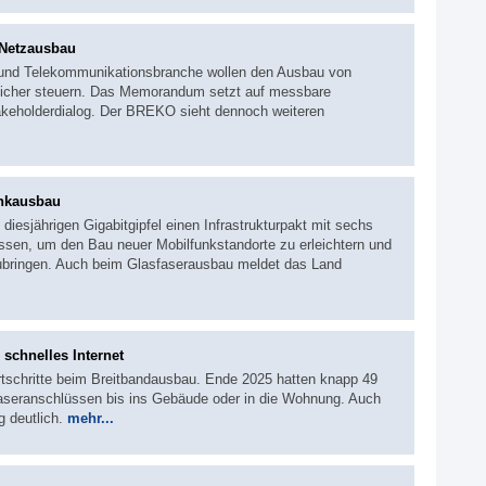
 Netzausbau
und Telekommunikationsbranche wollen den Ausbau von
dlicher steuern. Das Memorandum setzt auf messbare
akeholderdialog. Der BREKO sieht dennoch weiteren
unkausbau
iesjährigen Gigabitgipfel einen Infrastrukturpakt mit sechs
ossen, um den Bau neuer Mobilfunkstandorte zu erleichtern und
ubringen. Auch beim Glasfaserausbau meldet das Land
 schnelles Internet
tschritte beim Breitbandausbau. Ende 2025 hatten knapp 49
aseranschlüssen bis ins Gebäude oder in die Wohnung. Auch
g deutlich.
mehr...