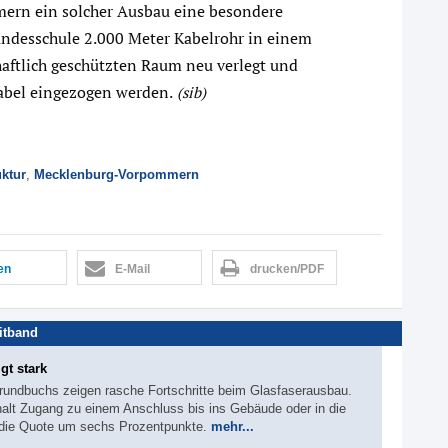
rn ein solcher Ausbau eine besondere
andesschule 2.000 Meter Kabelrohr in einem
aftlich geschützten Raum neu verlegt und
abel eingezogen werden.
(sib)
uktur
,
Mecklenburg-Vorpommern
len
E-Mail
drucken/PDF
itband
gt stark
rundbuchs zeigen rasche Fortschritte beim Glasfaserausbau.
halt Zugang zu einem Anschluss bis ins Gebäude oder in die
die Quote um sechs Prozentpunkte.
mehr...