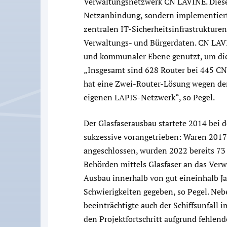
Verwaltungsnetzwerk CN LAVINE. Dieses
Netzanbindung, sondern implementiert 
zentralen IT-Sicherheitsinfrastrukture
Verwaltungs- und Bürgerdaten. CN LAV
und kommunaler Ebene genutzt, um die
„Insgesamt sind 628 Router bei 445 CN
hat eine Zwei-Router-Lösung wegen de
eigenen LAPIS-Netzwerk“, so Pegel.
Der Glasfaserausbau startete 2014 bei 
sukzessive vorangetrieben: Waren 201
angeschlossen, wurden 2022 bereits 73 
Behörden mittels Glasfaser an das Ver
Ausbau innerhalb von gut eineinhalb Jah
Schwierigkeiten gegeben, so Pegel. N
beeinträchtigte auch der Schiffsunfall 
den Projektfortschritt aufgrund fehlend