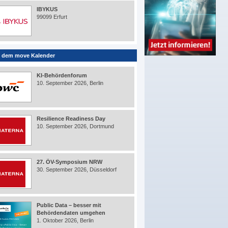
IBYKUS
99099 Erfurt
 dem move Kalender
KI-Behördenforum
10. September 2026, Berlin
Resilience Readiness Day
10. September 2026, Dortmund
27. ÖV-Symposium NRW
30. September 2026, Düsseldorf
Public Data – besser mit
Behördendaten umgehen
1. Oktober 2026, Berlin