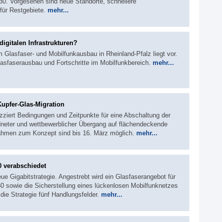
0. Vorgesehen sind neue Standorte, schnellere
für Restgebiete.
mehr...
digitalen Infrastrukturen?
 Glasfaser- und Mobilfunkausbau in Rheinland-Pfalz liegt vor.
lasfaserausbau und Fortschritte im Mobilfunkbereich.
mehr...
Kupfer-Glas-Migration
zziert Bedingungen und Zeitpunkte für eine Abschaltung der
rdneter und wettbewerblicher Übergang auf flächendeckende
nahmen zum Konzept sind bis 16. März möglich.
mehr...
0 verabschiedet
ue Gigabitstrategie. Angestrebt wird ein Glasfaserangebot für
0 sowie die Sicherstellung eines lückenlosen Mobilfunknetzes
 die Strategie fünf Handlungsfelder.
mehr...