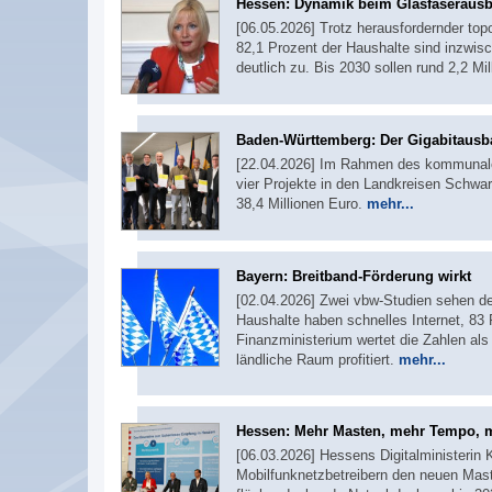
Hessen: Dynamik beim Glasfaseraus
[06.05.2026] Trotz herausfordernder top
82,1 Prozent der Haushalte sind inzwisc
deutlich zu. Bis 2030 sollen rund 2,2 M
Baden-Württemberg: Der Gigabitausb
[22.04.2026] Im Rahmen des kommunale
vier Projekte in den Landkreisen Schwa
38,4 Millionen Euro.
mehr...
Bayern: Breitband-Förderung wirkt
[02.04.2026] Zwei vbw-Studien sehen de
Haushalte haben schnelles Internet, 83 
Finanzministerium wertet die Zahlen als 
ländliche Raum profitiert.
mehr...
Hessen: Mehr Masten, mehr Tempo,
[06.03.2026] Hessens Digitalministerin
Mobilfunknetzbetreibern den neuen Maste