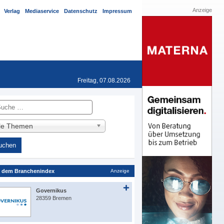
Anzeige
Verlag
Mediaservice
Datenschutz
Impressum
Freitag, 07.08.2026
he
lle Themen
 dem Branchenindex
Anzeige
Governikus
28359 Bremen