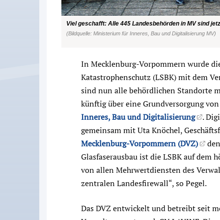
Viel geschafft: Alle 445 Landesbehörden in MV sind je
(Bildquelle: Ministerium für Inneres, Bau und Digitalisierung MV)
In Mecklenburg-Vorpommern wurde die
Katastrophenschutz (LSBK) mit dem V
sind nun alle behördlichen Standorte m
künftig über eine Grundversorgung von 
Inneres, Bau und Digitalisierung
. Dig
gemeinsam mit Uta Knöchel, Geschäfts
Mecklenburg-Vorpommern (DVZ)
den 
Glasfaserausbau ist die LSBK auf dem h
von allen Mehrwertdiensten des Verwal
zentralen Landesfirewall“, so Pegel.
Das DVZ entwickelt und betreibt seit m