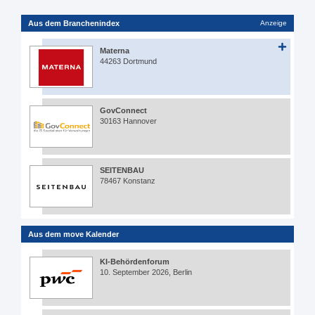
Aus dem Branchenindex
Anzeige
Materna
44263 Dortmund
GovConnect
30163 Hannover
SEITENBAU
78467 Konstanz
Aus dem move Kalender
KI-Behördenforum
10. September 2026, Berlin