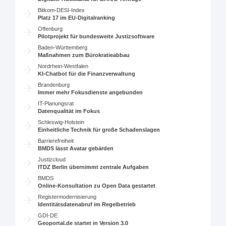
Bitkom-DESI-Index
Platz 17 im EU-Digitalranking
Offenburg
Pilotprojekt für bundesweite Justizsoftware
Baden-Württemberg
Maßnahmen zum Bürokratieabbau
Nordrhein-Westfalen
KI-Chatbot für die Finanzverwaltung
Brandenburg
Immer mehr Fokusdienste angebunden
IT-Planungsrat
Datenqualität im Fokus
Schleswig-Holstein
Einheitliche Technik für große Schadenslagen
Barrierefreiheit
BMDS lässt Avatar gebärden
Justizcloud
ITDZ Berlin übernimmt zentrale Aufgaben
BMDS
Online-Konsultation zu Open Data gestartet
Registermodernisierung
Identitätsdatenabruf im Regelbetrieb
GDI-DE
Geoportal.de startet in Version 3.0