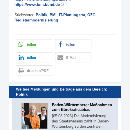
https://www.bmi.bund.de
Stichwörter:
Politik
,
BMI
,
IT-Planungsrat
,
OZG
,
Registermodernisierung
teilen
teilen
teilen
E-Mail
drucken/PDF
Weitere Meldungen und Beiträge aus dem Bereich:
Politik
Baden-Württemberg: Maßnahmen
zum Bürokratieabbau
[05.08.2026] Die Modernisierung
des Staatswesens zählt in Baden-
Württemberg zu den zentralen