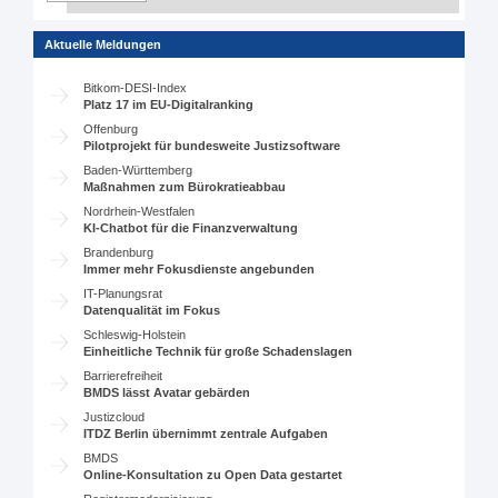
Aktuelle Meldungen
Bitkom-DESI-Index
Platz 17 im EU-Digitalranking
Offenburg
Pilotprojekt für bundesweite Justizsoftware
Baden-Württemberg
Maßnahmen zum Bürokratieabbau
Nordrhein-Westfalen
KI-Chatbot für die Finanzverwaltung
Brandenburg
Immer mehr Fokusdienste angebunden
IT-Planungsrat
Datenqualität im Fokus
Schleswig-Holstein
Einheitliche Technik für große Schadenslagen
Barrierefreiheit
BMDS lässt Avatar gebärden
Justizcloud
ITDZ Berlin übernimmt zentrale Aufgaben
BMDS
Online-Konsultation zu Open Data gestartet