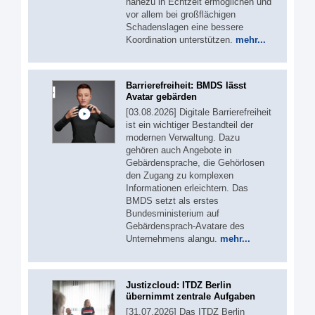
nahezu in Echtzeit ermöglichen und
vor allem bei großflächigen
Schadenslagen eine bessere
Koordination unterstützen.
mehr...
Barrierefreiheit: BMDS lässt
Avatar gebärden
[03.08.2026] Digitale Barrierefreiheit
ist ein wichtiger Bestandteil der
modernen Verwaltung. Dazu
gehören auch Angebote in
Gebärdensprache, die Gehörlosen
den Zugang zu komplexen
Informationen erleichtern. Das
BMDS setzt als erstes
Bundesministerium auf
Gebärdensprach-Avatare des
Unternehmens alangu.
mehr...
Justizcloud: ITDZ Berlin
übernimmt zentrale Aufgaben
[31.07.2026] Das ITDZ Berlin