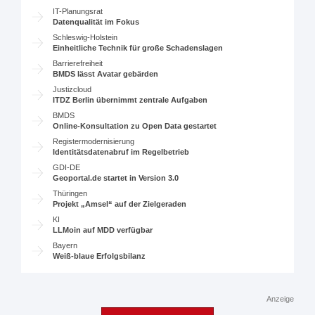
IT-Planungsrat
Datenqualität im Fokus
Schleswig-Holstein
Einheitliche Technik für große Schadenslagen
Barrierefreiheit
BMDS lässt Avatar gebärden
Justizcloud
ITDZ Berlin übernimmt zentrale Aufgaben
BMDS
Online-Konsultation zu Open Data gestartet
Registermodernisierung
Identitätsdatenabruf im Regelbetrieb
GDI-DE
Geoportal.de startet in Version 3.0
Thüringen
Projekt „Amsel“ auf der Zielgeraden
KI
LLMoin auf MDD verfügbar
Bayern
Weiß-blaue Erfolgsbilanz
Anzeige