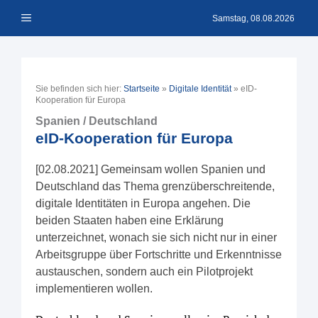
Zum
Menü
Inhalt
Samstag, 08.08.2026
springen
Sie befinden sich hier:
Startseite
»
Digitale Identität
»
eID-
Kooperation für Europa
Spanien / Deutschland
eID-Kooperation für Europa
[02.08.2021] Gemeinsam wollen Spanien und
Deutschland das Thema grenzüberschreitende,
digitale Identitäten in Europa angehen. Die
beiden Staaten haben eine Erklärung
unterzeichnet, wonach sie sich nicht nur in einer
Arbeitsgruppe über Fortschritte und Erkenntnisse
austauschen, sondern auch ein Pilotprojekt
implementieren wollen.