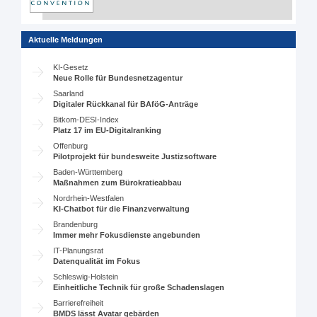
Aktuelle Meldungen
KI-Gesetz
Neue Rolle für Bundesnetzagentur
Saarland
Digitaler Rückkanal für BAföG-Anträge
Bitkom-DESI-Index
Platz 17 im EU-Digitalranking
Offenburg
Pilotprojekt für bundesweite Justizsoftware
Baden-Württemberg
Maßnahmen zum Bürokratieabbau
Nordrhein-Westfalen
KI-Chatbot für die Finanzverwaltung
Brandenburg
Immer mehr Fokusdienste angebunden
IT-Planungsrat
Datenqualität im Fokus
Schleswig-Holstein
Einheitliche Technik für große Schadenslagen
Barrierefreiheit
BMDS lässt Avatar gebärden