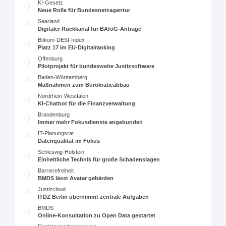
KI-Gesetz
Neue Rolle für Bundesnetzagentur
Saarland
Digitaler Rückkanal für BAföG-Anträge
Bitkom-DESI-Index
Platz 17 im EU-Digitalranking
Offenburg
Pilotprojekt für bundesweite Justizsoftware
Baden-Württemberg
Maßnahmen zum Bürokratieabbau
Nordrhein-Westfalen
KI-Chatbot für die Finanzverwaltung
Brandenburg
Immer mehr Fokusdienste angebunden
IT-Planungsrat
Datenqualität im Fokus
Schleswig-Holstein
Einheitliche Technik für große Schadenslagen
Barrierefreiheit
BMDS lässt Avatar gebärden
Justizcloud
ITDZ Berlin übernimmt zentrale Aufgaben
BMDS
Online-Konsultation zu Open Data gestartet