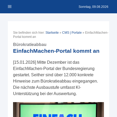
Zum
Menü
Inhalt
Sonntag, 09.08.2026
springen
Sie befinden sich hier:
Startseite
»
CMS | Portale
»
EinfachMachen-
Portal kommt an
Bürokratieabbau
EinfachMachen-Portal kommt an
[15.01.2026] Mitte Dezember ist das
EinfachMachen-Portal der Bundesregierung
gestartet. Seither sind über 12.000 konkrete
Hinweise zum Bürokratieabbau eingegangen.
Die nächste Ausbaustufe umfasst KI-
Unterstützung bei der Auswertung.