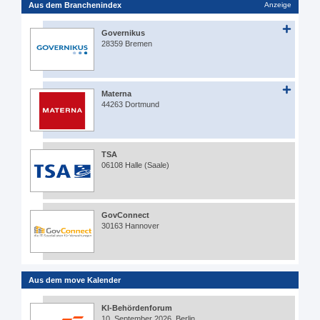
Aus dem Branchenindex
Anzeige
Governikus
28359 Bremen
Materna
44263 Dortmund
TSA
06108 Halle (Saale)
GovConnect
30163 Hannover
Aus dem move Kalender
KI-Behördenforum
10. September 2026, Berlin