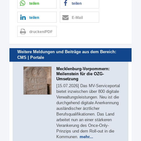
teilen
teilen
teilen
E-Mail
drucken/PDF
Weitere Meldungen und Beiträge aus dem Bereich:
CMS | Portale
Mecklenburg-Vorpommern:
Meilenstein für die OZG-
Umsetzung
[15.07.2026] Das MV-Serviceportal
bietet inzwischen über 800 digitale
Verwaltungsleistungen. Neu ist die
durchgehend digitale Anerkennung
ausländischer ärztlicher
Berufsqualifikationen. Das Land
arbeitet nun an einer stärkeren
Verankerung des Once-Only-
Prinzips und dem Roll-out in die
Kommunen.
mehr...