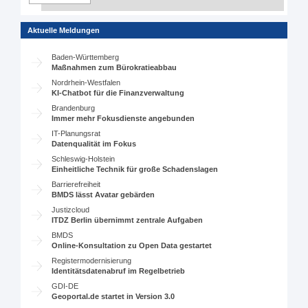
Aktuelle Meldungen
Baden-Württemberg
Maßnahmen zum Bürokratieabbau
Nordrhein-Westfalen
KI-Chatbot für die Finanzverwaltung
Brandenburg
Immer mehr Fokusdienste angebunden
IT-Planungsrat
Datenqualität im Fokus
Schleswig-Holstein
Einheitliche Technik für große Schadenslagen
Barrierefreiheit
BMDS lässt Avatar gebärden
Justizcloud
ITDZ Berlin übernimmt zentrale Aufgaben
BMDS
Online-Konsultation zu Open Data gestartet
Registermodernisierung
Identitätsdatenabruf im Regelbetrieb
GDI-DE
Geoportal.de startet in Version 3.0