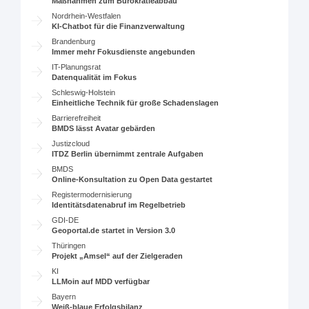
Maßnahmen zum Bürokratieabbau
Nordrhein-Westfalen
KI-Chatbot für die Finanzverwaltung
Brandenburg
Immer mehr Fokusdienste angebunden
IT-Planungsrat
Datenqualität im Fokus
Schleswig-Holstein
Einheitliche Technik für große Schadenslagen
Barrierefreiheit
BMDS lässt Avatar gebärden
Justizcloud
ITDZ Berlin übernimmt zentrale Aufgaben
BMDS
Online-Konsultation zu Open Data gestartet
Registermodernisierung
Identitätsdatenabruf im Regelbetrieb
GDI-DE
Geoportal.de startet in Version 3.0
Thüringen
Projekt „Amsel“ auf der Zielgeraden
KI
LLMoin auf MDD verfügbar
Bayern
Weiß-blaue Erfolgsbilanz