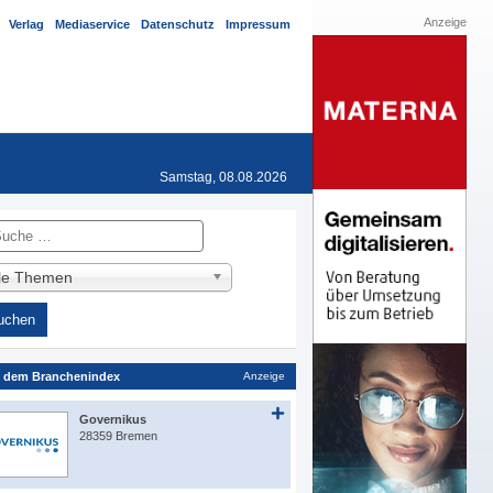
Anzeige
Verlag
Mediaservice
Datenschutz
Impressum
Samstag, 08.08.2026
he
lle Themen
 dem Branchenindex
Anzeige
Governikus
28359 Bremen