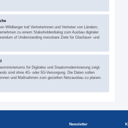
ache
en Wildberger traf Vertreterinnen und Vertreter von Ländern,
nehmen zu einem Stakeholderdialog zum Ausbau digitaler
randum of Understanding messbare Ziele für Glasfaser- und
l
sministeriums für Digitales und Staatsmodernisierung zeigt:
nds sind ohne 4G- oder 5G-Versorgung. Die Daten sollen
rkennen und Maßnahmen zum gezielten Netzausbau zu planen.
Newsletter
K