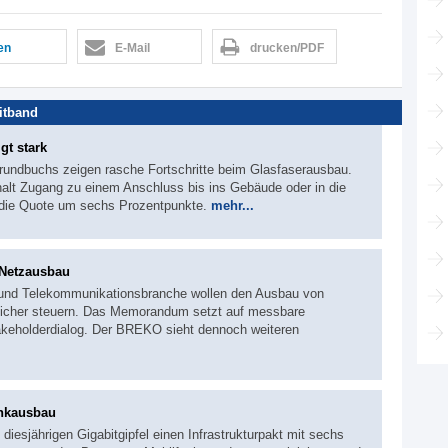
len
E-Mail
drucken/PDF
itband
gt stark
rundbuchs zeigen rasche Fortschritte beim Glasfaserausbau.
halt Zugang zu einem Anschluss bis ins Gebäude oder in die
die Quote um sechs Prozentpunkte.
mehr...
 Netzausbau
und Telekommunikationsbranche wollen den Ausbau von
dlicher steuern. Das Memorandum setzt auf messbare
akeholderdialog. Der BREKO sieht dennoch weiteren
unkausbau
iesjährigen Gigabitgipfel einen Infrastrukturpakt mit sechs