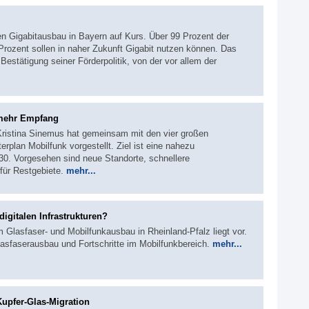
n Gigabitausbau in Bayern auf Kurs. Über 99 Prozent der
Prozent sollen in naher Zukunft Gigabit nutzen können. Das
Bestätigung seiner Förderpolitik, von der vor allem der
 mehr Empfang
 Kristina Sinemus hat gemeinsam mit den vier großen
rplan Mobilfunk vorgestellt. Ziel ist eine nahezu
0. Vorgesehen sind neue Standorte, schnellere
für Restgebiete.
mehr...
digitalen Infrastrukturen?
 Glasfaser- und Mobilfunkausbau in Rheinland-Pfalz liegt vor.
lasfaserausbau und Fortschritte im Mobilfunkbereich.
mehr...
Kupfer-Glas-Migration