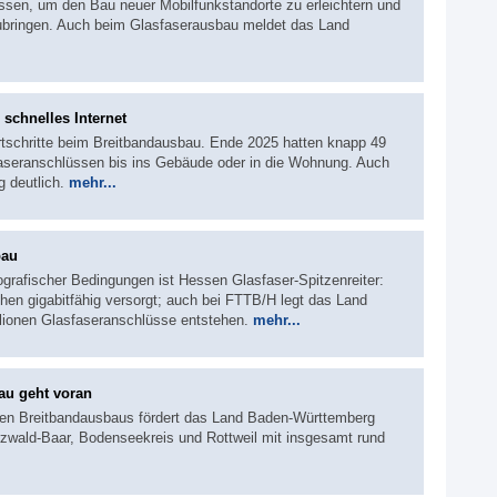
ossen, um den Bau neuer Mobilfunkstandorte zu erleichtern und
ubringen. Auch beim Glasfaserausbau meldet das Land
 schnelles Internet
tschritte beim Breitbandausbau. Ende 2025 hatten knapp 49
aseranschlüssen bis ins Gebäude oder in die Wohnung. Auch
g deutlich.
mehr...
bau
ografischer Bedingungen ist Hessen Glasfaser-Spitzenreiter:
hen gigabitfähig versorgt; auch bei FTTB/H legt das Land
illionen Glasfaseranschlüsse entstehen.
mehr...
au geht voran
n Breitbandausbaus fördert das Land Baden-Württemberg
rzwald-Baar, Bodenseekreis und Rottweil mit insgesamt rund