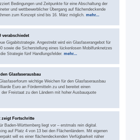
zziert Bedingungen und Zeitpunkte für eine Abschaltung der
rdneter und wettbewerblicher Übergang auf flächendeckende
nahmen zum Konzept sind bis 16. März möglich.
mehr...
0 verabschiedet
ue Gigabitstrategie. Angestrebt wird ein Glasfaserangebot für
0 sowie die Sicherstellung eines lückenlosen Mobilfunknetzes
 die Strategie fünf Handlungsfelder.
mehr...
 den Glasfaserausbau
r Glasfaserforum wichtige Weichen für den Glasfaserausbau
lliarde Euro an Fördermitteln zu und bereitet einen
ll der Freistaat zu den Ländern mit hoher Ausbauquote
zeigt Fortschritte
ür Baden-Württemberg liegt vor – erstmals rein digital.
ing auf Platz 4 von 13 bei den Flächenländern. Mit eigenen
rpakt will es einer flächendeckenden Verfügbarkeit näher