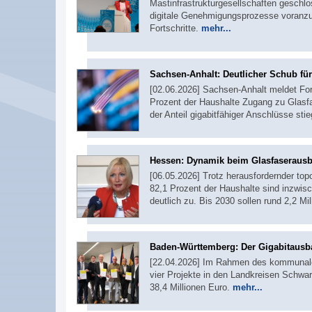
Mastinfrastrukturgesellschaften geschl
digitale Genehmigungsprozesse voranz
Fortschritte.
mehr...
Sachsen-Anhalt: Deutlicher Schub für
[02.06.2026] Sachsen-Anhalt meldet For
Prozent der Haushalte Zugang zu Glasf
der Anteil gigabitfähiger Anschlüsse stie
Hessen: Dynamik beim Glasfaseraus
[06.05.2026] Trotz herausfordernder top
82,1 Prozent der Haushalte sind inzwisc
deutlich zu. Bis 2030 sollen rund 2,2 M
Baden-Württemberg: Der Gigabitausb
[22.04.2026] Im Rahmen des kommunale
vier Projekte in den Landkreisen Schwa
38,4 Millionen Euro.
mehr...