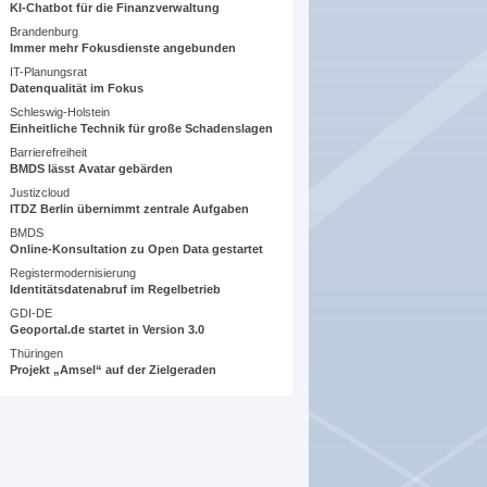
KI-Chatbot für die Finanzverwaltung
Brandenburg
Immer mehr Fokusdienste angebunden
IT-Planungsrat
Datenqualität im Fokus
Schleswig-Holstein
Einheitliche Technik für große Schadenslagen
Barrierefreiheit
BMDS lässt Avatar gebärden
Justizcloud
ITDZ Berlin übernimmt zentrale Aufgaben
BMDS
Online-Konsultation zu Open Data gestartet
Registermodernisierung
Identitätsdatenabruf im Regelbetrieb
GDI-DE
Geoportal.de startet in Version 3.0
Thüringen
Projekt „Amsel“ auf der Zielgeraden