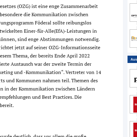
esetzes (OZG) ist eine enge Zusammenarbeit
Insbesondere die Kommunikation zwischen
ungsprogramm Föderal sollte reibungslos
wickelten Einer-für-Alle(EfA)-Leistungen in
önnen, sind enge Abstimmungen notwendig.
chtet jetzt auf seiner OZG-Informationsseite
iesem Thema, der bereits Ende April 2022
Aus
iierte Austausch war der zweite Termin der
eting und -Kommunikation“. Vertreter von 14
rts und Kommunen nahmen teil. Themen des
en in der Kommunikation zwischen Ländern
pfehlungen und Best Practices. Die
bereit.
rde deutlich, dass vor allem die große