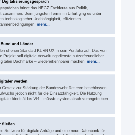
r Digitalisierungsgespräch
sgesprächen bringt das NEGZ Fachleute aus Politik,
t zusammen. Beim jüngsten Termin in Erfurt ging es unter
 technologischer Unabhängigkeit, effizienten
 Rahmenbedingungen.
mehr...
r Bund und Länder
den offenen Standard KERN UX in sein Portfolio auf. Das von
e Projekt soll digitale Verwaltungsdienste nutzerfreundlicher,
igitalen Dachmarke – wiedererkennbarer machen.
mehr...
gitaler werden
in Gesetz zur Stärkung der Bundeswehr-Reserve beschlossen.
fwuchs jedoch nicht für die Einsatzfähigkeit. Die Nutzung
digitale Identität bis VR – müsste systematisch vorangetrieben
 fließen
ne Software für digitale Anträge und eine neue Datenbank für