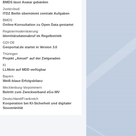
BMDS lässt Avatar gebärden
Justizcloud
ITDZ Berlin übernimmt zentrale Aufgaben
BMDS
Online-Konsultation zu Open Data gestartet
Registermodernisierung
Identitätsdatenabruf im Regelbetrieb
GDI-DE
Geoportal.de startet in Version 3.0
Thüringen
Projekt „Amsel“ auf der Zielgeraden
KI
LLMoin auf MDD verfügbar
Bayern
Weiß-blaue Erfolgsbilanz
Mecklenburg-Vorpommern
Beitritt zum Zweckverband eGo-MV
Deutschland/Frankreich
Kooperation bei KI-Sicherheit und digitaler
Souveränität