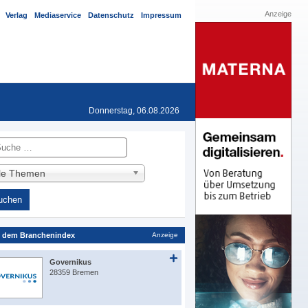
Anzeige
Verlag
Mediaservice
Datenschutz
Impressum
Donnerstag, 06.08.2026
he
lle Themen
 dem Branchenindex
Anzeige
Governikus
28359 Bremen