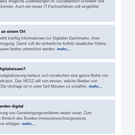
 dass mögliche Zuwendungen im Sozialbereich schneller und
können. Auch ein neues IT-Fachverfahren soll eingeführt
 an einem Ort
delt künftig Informationen zur Digitalen Dachmarke, ihren
ung. Damit soll der einheitliche Auftritt staatlicher Online-
nen breiter unterstützt werden.
mehr...
igitalwissen?
digitalisierung befasst sich inzwischen eine ganze Reihe von
Podcasts. Das NEGZ will nun wissen, welche Medien von
Die Umfrage ist in unter fünf Minuten zu schaffen.
mehr...
rden digital
sierung von Genehmigungsverfahren weiter voran: Zum
 im Bereich des Bundes-Immissionsschutzgesetzes
ine erfolgen.
mehr...