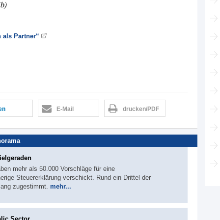
b)
als Partner“
len
E-Mail
drucken/PDF
norama
ielgeraden
ben mehr als 50.000 Vorschläge für eine
ige Steuererklärung verschickt. Rund ein Drittel der
slang zugestimmt.
mehr...
lic Sector