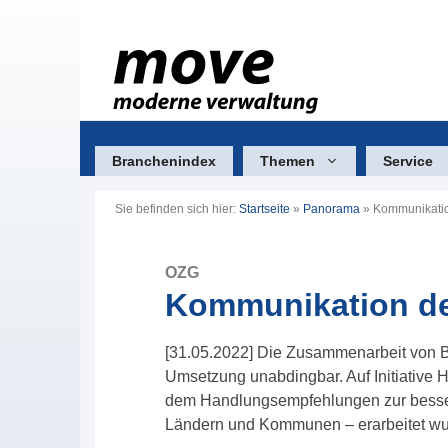
Zum
Inhalt
springen
Branchenindex
Themen
Service
Sie befinden sich hier:
Startseite
»
Panorama
»
Kommunikatio
OZG
Kommunikation de
[31.05.2022] Die Zusammenarbeit von 
Umsetzung unabdingbar. Auf Initiative He
dem Handlungsempfehlungen zur besse
Ländern und Kommunen – erarbeitet wu