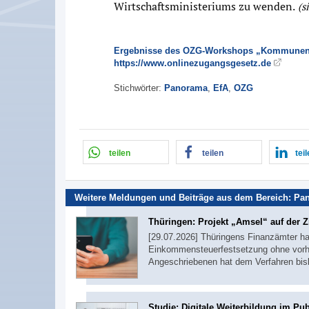
Wirtschaftsministeriums zu wenden.
(si
Ergebnisse des OZG-Workshops „Kommunen 
https://www.onlinezugangsgesetz.de
Stichwörter:
Panorama
,
EfA
,
OZG
teilen
teilen
tei
Weitere Meldungen und Beiträge aus dem Bereich:
Pa
Thüringen: Projekt „Amsel“ auf der Z
[29.07.2026] Thüringens Finanzämter ha
Einkommensteuerfestsetzung ohne vorher
Angeschriebenen hat dem Verfahren bi
Studie: Digitale Weiterbildung im Pub