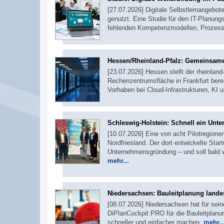
[27.07.2026] Digitale Selbstlernangebot
genutzt. Eine Studie für den IT-Planungs
fehlenden Kompetenzmodellen, Prozess
Hessen/Rheinland-Pfalz: Gemeinsame
[23.07.2026] Hessen stellt der rheinlan
Rechenzentrumsfläche in Frankfurt bere
Vorhaben bei Cloud-Infrastrukturen, KI 
Schleswig-Holstein: Schnell ein Un
[10.07.2026] Eine von acht Pilotregion
Nordfriesland. Der dort entwickelte Sta
Unternehmensgründung – und soll bald w
mehr...
Niedersachsen: Bauleitplanung landes
[08.07.2026] Niedersachsen hat für sei
DiPlanCockpit PRO für die Bauleitplanu
schneller und einfacher machen.
mehr..