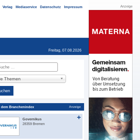
Anzeige
Verlag
Mediaservice
Datenschutz
Impressum
Freitag, 07.08.2026
he
lle Themen
 dem Branchenindex
Anzeige
Governikus
28359 Bremen