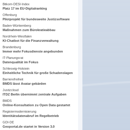
Bitkom-DESI-Index
Platz 17 im EU-Digitalranking
Offenburg
Pilotprojekt für bundesweite Justizsoftware
Baden-Württemberg
Maßnahmen zum Bürokratieabbau
Nordrhein-Westfalen
KI-Chatbot für die Finanzverwaltung
Brandenburg
Immer mehr Fokusdienste angebunden
IT-Planungsrat
Datenqualität im Fokus
Schleswig-Holstein
Einheitliche Technik für große Schadenslagen
Barrierefreiheit
BMDS lässt Avatar gebärden
Justizcloud
ITDZ Berlin übernimmt zentrale Aufgaben
BMDS
Online-Konsultation zu Open Data gestartet
Registermodernisierung
Identitätsdatenabruf im Regelbetrieb
GDI-DE
Geoportal.de startet in Version 3.0