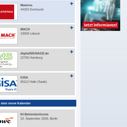
Materna
44263 Dortmund
MACH
23558 Lübeck
digitalSIGNAGE.de
22765 Hamburg
GISA
06112 Halle (Saale)
 dem move Kalender
KI-Behördenforum
10. September 2026, Berlin