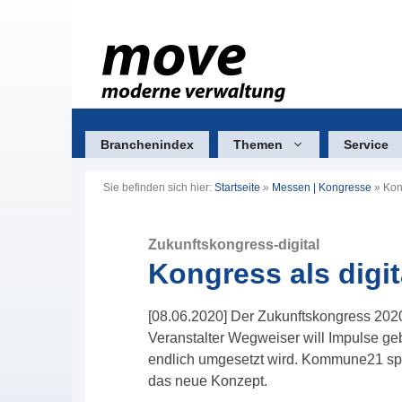
Zum
Inhalt
springen
Branchenindex
Themen
Service
Sie befinden sich hier:
Startseite
»
Messen | Kongresse
»
Kon
Zukunftskongress-digital
Kongress als digit
[08.06.2020] Der Zukunftskongress 2020 
Veranstalter Wegweiser will Impulse geb
endlich umgesetzt wird. Kommune21 spr
das neue Konzept.