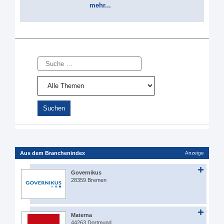
mehr...
Suche
Aus dem Branchenindex
Anzeige
Governikus
28359 Bremen
Materna
44263 Dortmund