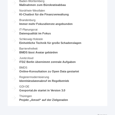
Baden-Württemberg
Maßnahmen zum Bürokratieabbau
Nordrhein-Westfalen
KI-Chatbot für die Finanzverwaltung
Brandenburg
Immer mehr Fokusdienste angebunden
IT-Planungsrat
Datenqualität im Fokus
Schleswig-Holstein
Einheitliche Technik für große Schadenslagen
Barrierefreiheit
BMDS lässt Avatar gebärden
Justizcloud
ITDZ Berlin übernimmt zentrale Aufgaben
BMDS
Online-Konsultation zu Open Data gestartet
Registermodernisierung
Identitätsdatenabruf im Regelbetrieb
GDI-DE
Geoportal.de startet in Version 3.0
Thüringen
Projekt „Amsel“ auf der Zielgeraden