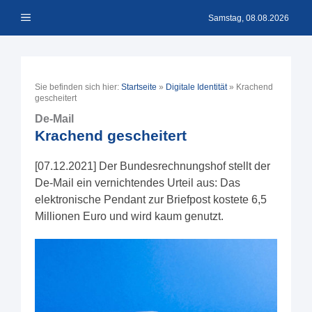
Zum
Menü
Inhalt
Samstag, 08.08.2026
springen
Sie befinden sich hier:
Startseite
»
Digitale Identität
»
Krachend
gescheitert
De-Mail
Krachend gescheitert
[07.12.2021] Der Bundesrechnungshof stellt der
De-Mail ein vernichtendes Urteil aus: Das
elektronische Pendant zur Briefpost kostete 6,5
Millionen Euro und wird kaum genutzt.