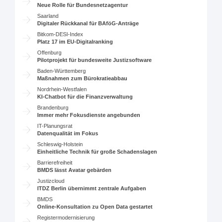
Neue Rolle für Bundesnetzagentur
Saarland
Digitaler Rückkanal für BAföG-Anträge
Bitkom-DESI-Index
Platz 17 im EU-Digitalranking
Offenburg
Pilotprojekt für bundesweite Justizsoftware
Baden-Württemberg
Maßnahmen zum Bürokratieabbau
Nordrhein-Westfalen
KI-Chatbot für die Finanzverwaltung
Brandenburg
Immer mehr Fokusdienste angebunden
IT-Planungsrat
Datenqualität im Fokus
Schleswig-Holstein
Einheitliche Technik für große Schadenslagen
Barrierefreiheit
BMDS lässt Avatar gebärden
Justizcloud
ITDZ Berlin übernimmt zentrale Aufgaben
BMDS
Online-Konsultation zu Open Data gestartet
Registermodernisierung