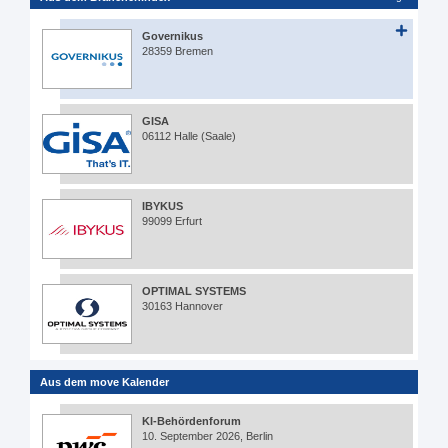
Governikus
28359 Bremen
GISA
06112 Halle (Saale)
IBYKUS
99099 Erfurt
OPTIMAL SYSTEMS
30163 Hannover
Aus dem move Kalender
KI-Behördenforum
10. September 2026, Berlin