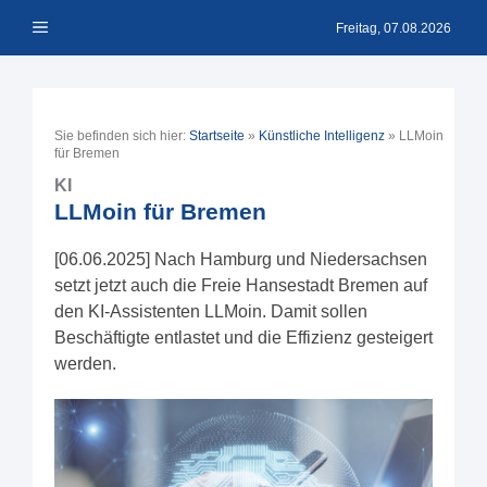
Zum
Menü
Inhalt
Freitag, 07.08.2026
springen
Sie befinden sich hier:
Startseite
»
Künstliche Intelligenz
»
LLMoin
für Bremen
KI
LLMoin für Bremen
[06.06.2025] Nach Hamburg und Niedersachsen
setzt jetzt auch die Freie Hansestadt Bremen auf
den KI-Assistenten LLMoin. Damit sollen
Beschäftigte entlastet und die Effizienz gesteigert
werden.