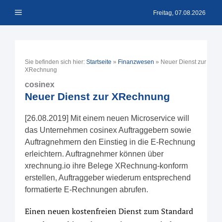
Zum
Menü
Inhalt
Freitag, 07.08.2026
springen
Sie befinden sich hier:
Startseite
»
Finanzwesen
»
Neuer Dienst zur
XRechnung
cosinex
Neuer Dienst zur XRechnung
[26.08.2019] Mit einem neuen Microservice will
das Unternehmen cosinex Auftraggebern sowie
Auftragnehmern den Einstieg in die E-Rechnung
erleichtern. Auftragnehmer können über
xrechnung.io ihre Belege XRechnung-konform
erstellen, Auftraggeber wiederum entsprechend
formatierte E-Rechnungen abrufen.
Einen neuen kostenfreien Dienst zum Standard