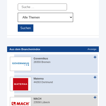
Suche
Aus dem Branchenindex
Anzeige
Governikus
28359 Bremen
Materna
44263 Dortmund
MACH
23558 Lübeck