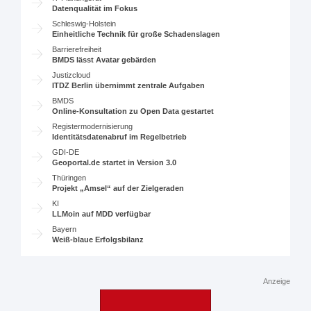
Datenqualität im Fokus
Schleswig-Holstein
Einheitliche Technik für große Schadenslagen
Barrierefreiheit
BMDS lässt Avatar gebärden
Justizcloud
ITDZ Berlin übernimmt zentrale Aufgaben
BMDS
Online-Konsultation zu Open Data gestartet
Registermodernisierung
Identitätsdatenabruf im Regelbetrieb
GDI-DE
Geoportal.de startet in Version 3.0
Thüringen
Projekt „Amsel“ auf der Zielgeraden
KI
LLMoin auf MDD verfügbar
Bayern
Weiß-blaue Erfolgsbilanz
Anzeige