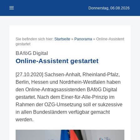
Zum
Menü
Inhalt
Donnerstag, 06.08.2026
springen
Sie befinden sich hier:
Startseite
»
Panorama
»
Online-Assistent
gestartet
BAföG Digital
Online-Assistent gestartet
[27.10.2020] Sachsen-Anhalt, Rheinland-Pfalz,
Berlin, Hessen und Nordrhein-Westfalen haben
den Online-Antragsassistenden BAföG Digital
gestartet. Nach dem Einer-für-Alle-Prinzip im
Rahmen der OZG-Umsetzung soll er sukzessive
in allen Bundesländern verfügbar gemacht
werden.