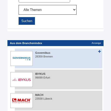
Aus dem Branchenindex
Anzeige
Governikus
28359 Bremen
IBYKUS
99099 Erfurt
MACH
23558 Lübeck