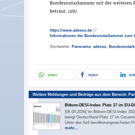
Bundesnotarkammer mit der weiteren B
betraut.
(sib)
https://www.adesso.de
Informationen der Bundesnotarkammer zum O
Stichwörter:
Panorama
,
adesso
,
Bundesnotar
teilen
teilen
tei
Weitere Meldungen und Beiträge aus dem Bereich:
Pa
Bitkom-DESI-Index: Platz 17 im EU-Di
[06.08.2026] Im Bitkom-DESI-Index 2026,
belegt Deutschland Platz 17 im Gesamtr
Unter den fünf bevölkerungsreichsten F
mehr...