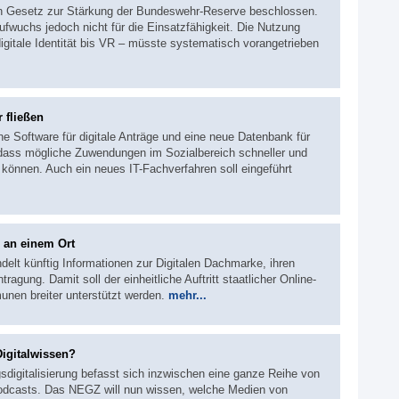
in Gesetz zur Stärkung der Bundeswehr-Reserve beschlossen.
fwuchs jedoch nicht für die Einsatzfähigkeit. Die Nutzung
digitale Identität bis VR – müsste systematisch vorangetrieben
 fließen
ne Software für digitale Anträge und eine neue Datenbank für
 dass mögliche Zuwendungen im Sozialbereich schneller und
können. Auch ein neues IT-Fachverfahren soll eingeführt
 an einem Ort
delt künftig Informationen zur Digitalen Dachmarke, ihren
ung. Damit soll der einheitliche Auftritt staatlicher Online-
nen breiter unterstützt werden.
mehr...
igitalwissen?
digitalisierung befasst sich inzwischen eine ganze Reihe von
Podcasts. Das NEGZ will nun wissen, welche Medien von