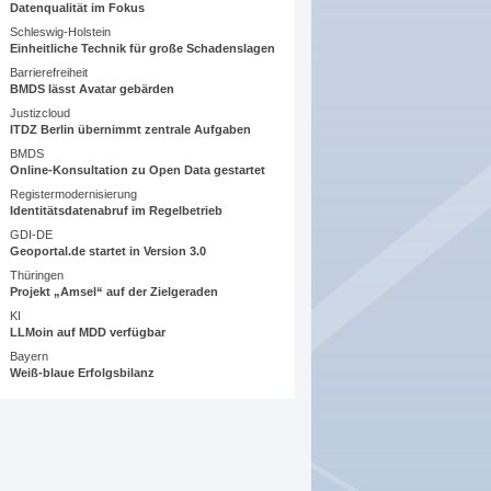
Datenqualität im Fokus
Schleswig-Holstein
Einheitliche Technik für große Schadenslagen
Barrierefreiheit
BMDS lässt Avatar gebärden
Justizcloud
ITDZ Berlin übernimmt zentrale Aufgaben
BMDS
Online-Konsultation zu Open Data gestartet
Registermodernisierung
Identitätsdatenabruf im Regelbetrieb
GDI-DE
Geoportal.de startet in Version 3.0
Thüringen
Projekt „Amsel“ auf der Zielgeraden
KI
LLMoin auf MDD verfügbar
Bayern
Weiß-blaue Erfolgsbilanz