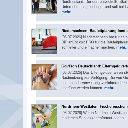
Nordfriesland. Der dort entwickelte Sta
Unternehmensgründung – und soll bald w
mehr...
Niedersachsen: Bauleitplanung landes
[08.07.2026] Niedersachsen hat für sei
DiPlanCockpit PRO für die Bauleitplanu
schneller und einfacher machen.
mehr..
GovTech Deutschland: Elterngeldverf
[06.07.2026] Das Elterngeldverfahren st
Nachnutzung zur Verfügung. Die von Gov
bestehende Verwaltungsverfahren effizie
überführt werden können.
mehr...
Nordrhein-Westfalen: Fischereischei
[06.07.2026] Wer in Nordrhein-Westfalen 
modernen Scheckkartenformat oder als 