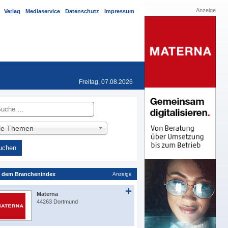
Anzeige
Verlag
Mediaservice
Datenschutz
Impressum
Freitag, 07.08.2026
he
lle Themen
 dem Branchenindex
Anzeige
Materna
44263 Dortmund