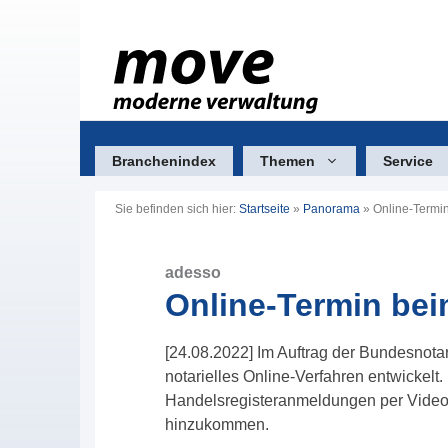
Zum
Inhalt
springen
Branchenindex
Themen
Service
Sie befinden sich hier:
Startseite
»
Panorama
»
Online-Termi
adesso
Online-Termin bei
[24.08.2022] Im Auftrag der Bundesnota
notarielles Online-Verfahren entwicke
Handelsregisteranmeldungen per Videok
hinzukommen.