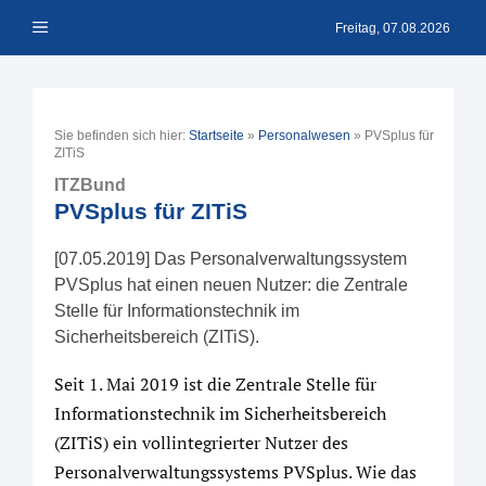
Zum
Menü
Inhalt
Freitag, 07.08.2026
springen
Sie befinden sich hier:
Startseite
»
Personalwesen
»
PVSplus für
ZITiS
ITZBund
PVSplus für ZITiS
[07.05.2019] Das Personalverwaltungssystem
PVSplus hat einen neuen Nutzer: die Zentrale
Stelle für Informationstechnik im
Sicherheitsbereich (ZITiS).
Seit 1. Mai 2019 ist die Zentrale Stelle für
Informationstechnik im Sicherheitsbereich
(ZITiS) ein vollintegrierter Nutzer des
Personalverwaltungssystems PVSplus. Wie das