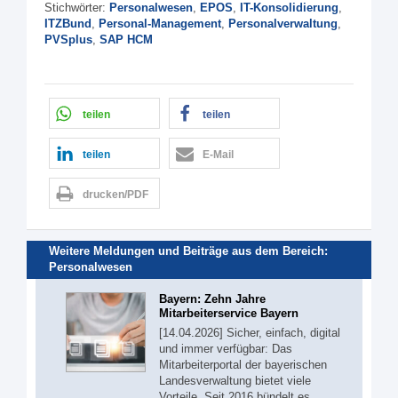
Stichwörter:
Personalwesen
,
EPOS
,
IT-Konsolidierung
,
ITZBund
,
Personal-Management
,
Personalverwaltung
,
PVSplus
,
SAP HCM
teilen
teilen
teilen
E-Mail
drucken/PDF
Weitere Meldungen und Beiträge aus dem Bereich:
Personalwesen
Bayern: Zehn Jahre
Mitarbeiterservice Bayern
[14.04.2026] Sicher, einfach, digital
und immer verfügbar: Das
Mitarbeiterportal der bayerischen
Landesverwaltung bietet viele
Vorteile. Seit 2016 bündelt es