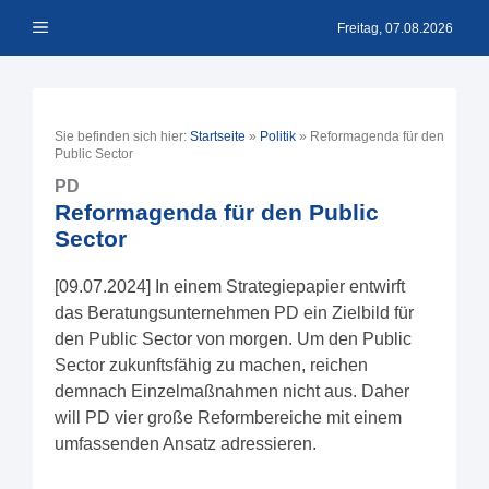
Zum
Menü
Inhalt
Freitag, 07.08.2026
springen
Sie befinden sich hier:
Startseite
»
Politik
»
Reformagenda für den
Public Sector
PD
Reformagenda für den Public
Sector
[09.07.2024] In einem Strategiepapier entwirft
das Beratungsunternehmen PD ein Zielbild für
den Public Sector von morgen. Um den Public
Sector zukunftsfähig zu machen, reichen
demnach Einzelmaßnahmen nicht aus. Daher
will PD vier große Reformbereiche mit einem
umfassenden Ansatz adressieren.