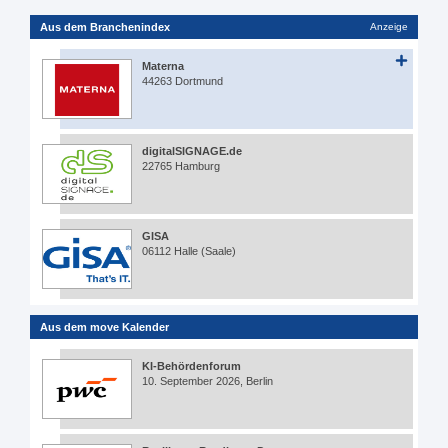
Aus dem Branchenindex
Anzeige
Materna
44263 Dortmund
digitalSIGNAGE.de
22765 Hamburg
GISA
06112 Halle (Saale)
Aus dem move Kalender
KI-Behördenforum
10. September 2026, Berlin