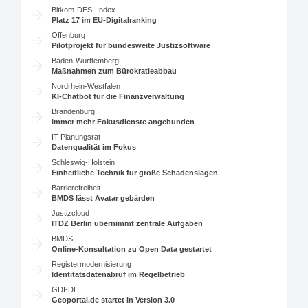
Bitkom-DESI-Index
Platz 17 im EU-Digitalranking
Offenburg
Pilotprojekt für bundesweite Justizsoftware
Baden-Württemberg
Maßnahmen zum Bürokratieabbau
Nordrhein-Westfalen
KI-Chatbot für die Finanzverwaltung
Brandenburg
Immer mehr Fokusdienste angebunden
IT-Planungsrat
Datenqualität im Fokus
Schleswig-Holstein
Einheitliche Technik für große Schadenslagen
Barrierefreiheit
BMDS lässt Avatar gebärden
Justizcloud
ITDZ Berlin übernimmt zentrale Aufgaben
BMDS
Online-Konsultation zu Open Data gestartet
Registermodernisierung
Identitätsdatenabruf im Regelbetrieb
GDI-DE
Geoportal.de startet in Version 3.0