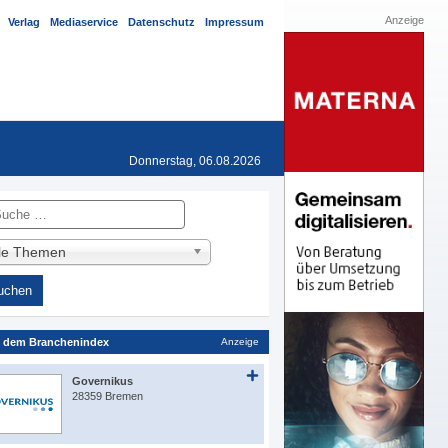
Anzeige
Verlag
Mediaservice
Datenschutz
Impressum
Donnerstag, 06.08.2026
he
lle Themen
 dem Branchenindex
Anzeige
Governikus
28359 Bremen