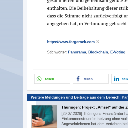
gesammelten und gemeinsam genutzten
enthalten. Die Beibehaltung dieser stri
dass die Stimme nicht zurückverfolgt un
abgegeben hat, in Verbindung gebracht
https://www.forgerock.com
Stichwörter:
Panorama
,
Blockchain
,
E-Voting
,
teilen
teilen
tei
Weitere Meldungen und Beiträge aus dem Bereich:
Pa
Thüringen: Projekt „Amsel“ auf der Z
[29.07.2026] Thüringens Finanzämter ha
Einkommensteuerfestsetzung ohne vorher
Angeschriebenen hat dem Verfahren bi