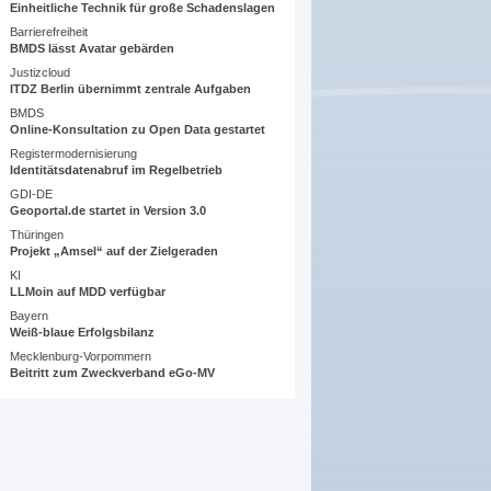
Einheitliche Technik für große Schadenslagen
Barrierefreiheit
BMDS lässt Avatar gebärden
Justizcloud
ITDZ Berlin übernimmt zentrale Aufgaben
BMDS
Online-Konsultation zu Open Data gestartet
Registermodernisierung
Identitätsdatenabruf im Regelbetrieb
GDI-DE
Geoportal.de startet in Version 3.0
Thüringen
Projekt „Amsel“ auf der Zielgeraden
KI
LLMoin auf MDD verfügbar
Bayern
Weiß-blaue Erfolgsbilanz
Mecklenburg-Vorpommern
Beitritt zum Zweckverband eGo-MV