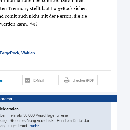
 Informationen persönliche Daten nicht
kten Trennung stellt laut ForgeRock sicher,
d somit auch nicht mit der Person, die sie
 werden kann.
(ve)
ForgeRock
,
Wahlen
len
E-Mail
drucken/PDF
norama
ielgeraden
ben mehr als 50.000 Vorschläge für eine
ige Steuererklärung verschickt. Rund ein Drittel der
slang zugestimmt.
mehr...