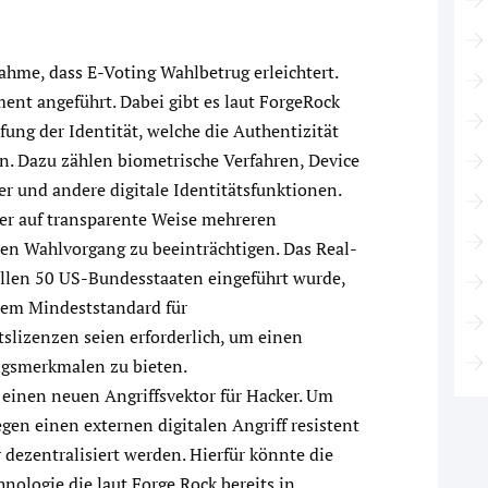
me, dass E-Voting Wahlbetrug erleichtert.
nt angeführt. Dabei gibt es laut ForgeRock
ung der Identität, welche die Authentizität
n. Dazu zählen biometrische Verfahren, Device
r und andere digitale Identitätsfunktionen.
er auf transparente Weise mehreren
den Wahlvorgang zu beeinträchtigen. Das Real-
 allen 50 US-Bundesstaaten eingeführt wurde,
inem Mindeststandard für
tslizenzen seien erforderlich, um einen
ungsmerkmalen zu bieten.
einen neuen Angriffsvektor für Hacker. Um
gen einen externen digitalen Angriff resistent
r dezentralisiert werden. Hierfür könnte die
nologie die laut Forge Rock bereits in