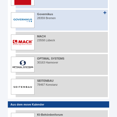
Governikus
28359 Bremen
MACH
23558 Lübeck
OPTIMAL SYSTEMS
30163 Hannover
SEITENBAU
78467 Konstanz
Aus dem move Kalender
KI-Behördenforum