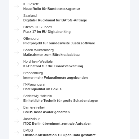
KI-Gesetz
Neue Rolle für Bundesnetzagentur
Saarland
Digitaler Rückkanal für BAföG-Anträge
Bitkom-DESI-Index
Platz 17 im EU-Digitalranking
Offenburg
Pilotprojekt für bundesweite Justizsoftware
Baden-Württemberg
Maßnahmen zum Bürokratieabbau
Nordrhein-Westfalen
KI-Chatbot für die Finanzverwaltung
Brandenburg
Immer mehr Fokusdienste angebunden
IT-Planungsrat
Datenqualität im Fokus
Schleswig-Holstein
Einheitliche Technik für große Schadenslagen
Barrierefreiheit
BMDS lässt Avatar gebärden
Justizcloud
ITDZ Berlin übernimmt zentrale Aufgaben
BMDS
Online-Konsultation zu Open Data gestartet