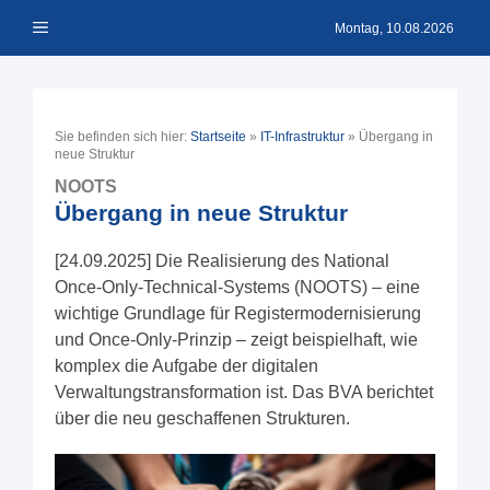
Zum
Menü
Inhalt
Montag, 10.08.2026
springen
Sie befinden sich hier:
Startseite
»
IT-Infrastruktur
»
Übergang in
neue Struktur
NOOTS
Übergang in neue Struktur
[24.09.2025] Die Realisierung des National
Once-Only-Technical-Systems (NOOTS) – eine
wichtige Grundlage für Registermodernisierung
und Once-Only-Prinzip – zeigt beispielhaft, wie
komplex die Aufgabe der digitalen
Verwaltungstransformation ist. Das BVA berichtet
über die neu geschaffenen Strukturen.