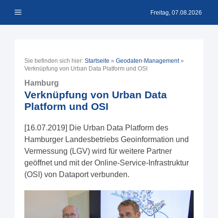
Zum
Menü
Inhalt
Freitag, 07.08.2026
springen
Sie befinden sich hier:
Startseite
»
Geodaten-Management
»
Verknüpfung von Urban Data Platform und OSI
Hamburg
Verknüpfung von Urban Data
Platform und OSI
[16.07.2019] Die Urban Data Platform des
Hamburger Landesbetriebs Geoinformation und
Vermessung (LGV) wird für weitere Partner
geöffnet und mit der Online-Service-Infrastruktur
(OSI) von Dataport verbunden.