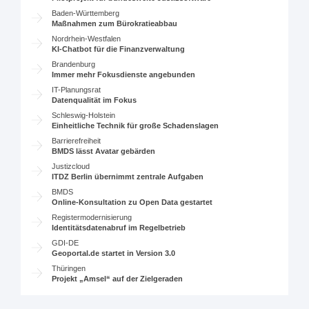
Baden-Württemberg
Maßnahmen zum Bürokratieabbau
Nordrhein-Westfalen
KI-Chatbot für die Finanzverwaltung
Brandenburg
Immer mehr Fokusdienste angebunden
IT-Planungsrat
Datenqualität im Fokus
Schleswig-Holstein
Einheitliche Technik für große Schadenslagen
Barrierefreiheit
BMDS lässt Avatar gebärden
Justizcloud
ITDZ Berlin übernimmt zentrale Aufgaben
BMDS
Online-Konsultation zu Open Data gestartet
Registermodernisierung
Identitätsdatenabruf im Regelbetrieb
GDI-DE
Geoportal.de startet in Version 3.0
Thüringen
Projekt „Amsel“ auf der Zielgeraden