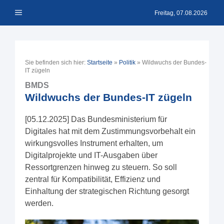
Zum
Menü
Inhalt
Freitag, 07.08.2026
springen
Sie befinden sich hier:
Startseite
»
Politik
»
Wildwuchs der Bundes-
IT zügeln
BMDS
Wildwuchs der Bundes-IT zügeln
[05.12.2025] Das Bundesministerium für
Digitales hat mit dem Zustimmungsvorbehalt ein
wirkungsvolles Instrument erhalten, um
Digitalprojekte und IT-Ausgaben über
Ressortgrenzen hinweg zu steuern. So soll
zentral für Kompatibilität, Effizienz und
Einhaltung der strategischen Richtung gesorgt
werden.