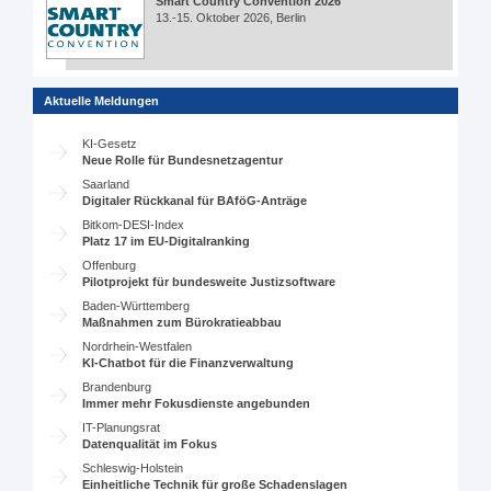
Smart Country Convention 2026
13.-15. Oktober 2026, Berlin
Aktuelle Meldungen
KI-Gesetz
Neue Rolle für Bundesnetzagentur
Saarland
Digitaler Rückkanal für BAföG-Anträge
Bitkom-DESI-Index
Platz 17 im EU-Digitalranking
Offenburg
Pilotprojekt für bundesweite Justizsoftware
Baden-Württemberg
Maßnahmen zum Bürokratieabbau
Nordrhein-Westfalen
KI-Chatbot für die Finanzverwaltung
Brandenburg
Immer mehr Fokusdienste angebunden
IT-Planungsrat
Datenqualität im Fokus
Schleswig-Holstein
Einheitliche Technik für große Schadenslagen