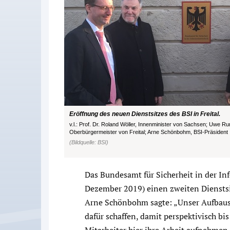
Eröffnung des neuen Dienstsitzes des BSI in Freital.
v.l.: Prof. Dr. Roland Wöller, Innenminister von Sachsen; Uwe R
Oberbürgermeister von Freital; Arne Schönbohm, BSI-Präsident
(Bildquelle: BSI)
Das Bundesamt für Sicherheit in der Inf
Dezember 2019) einen zweiten Dienstsit
Arne Schönbohm sagte: „Unser Aufbaus
dafür schaffen, damit perspektivisch b
Mitarbeiter hier ihre Arbeit aufnehmen