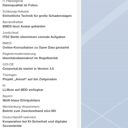
IT-Planungsrat
Datenqualität im Fokus
Schleswig-Holstein
Einheitliche Technik für große Schadenslagen
Barrierefreiheit
BMDS lässt Avatar gebärden
Justizcloud
ITDZ Berlin übernimmt zentrale Aufgaben
BMDS
Online-Konsultation zu Open Data gestartet
Registermodernisierung
Identitätsdatenabruf im Regelbetrieb
GDI-DE
Geoportal.de startet in Version 3.0
Thüringen
Projekt „Amsel“ auf der Zielgeraden
KI
LLMoin auf MDD verfügbar
Bayern
Weiß-blaue Erfolgsbilanz
Mecklenburg-Vorpommern
Beitritt zum Zweckverband eGo-MV
Deutschland/Frankreich
Kooperation bei KI-Sicherheit und digitaler
Souveränität