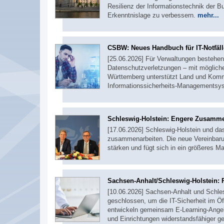
Resilienz der Informationstechnik der 
Erkenntnislage zu verbessern.
mehr...
CSBW: Neues Handbuch für IT-Notfäll
[25.06.2026] Für Verwaltungen bestehen j
Datenschutzverletzungen – mit möglich
Württemberg unterstützt Land und Komm
Informationssicherheits-Managementsy
Schleswig-Holstein: Engere Zusamme
[17.06.2026] Schleswig-Holstein und das
zusammenarbeiten. Die neue Vereinbarun
stärken und fügt sich in ein größeres
Sachsen-Anhalt/Schleswig-Holstein: R
[10.06.2026] Sachsen-Anhalt und Schle
geschlossen, um die IT-Sicherheit im Ö
entwickeln gemeinsam E-Learning-Angeb
und Einrichtungen widerstandsfähiger 