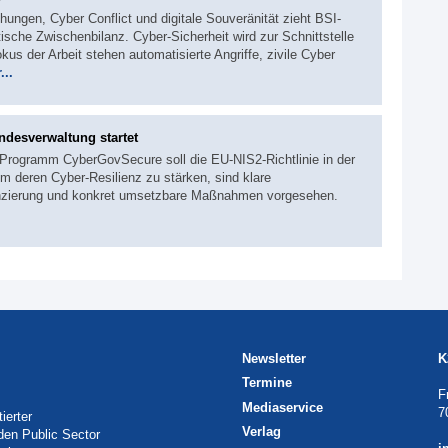
hungen, Cyber Conflict und digitale Souveränität zieht BSI-
ische Zwischenbilanz. Cyber-Sicherheit wird zur Schnittstelle
okus der Arbeit stehen automatisierte Angriffe, zivile Cyber
...
ndesverwaltung startet
Programm CyberGovSecure soll die EU‑NIS2‑Richtlinie in der
 deren Cyber-Resilienz zu stärken, sind klare
inanzierung und konkret umsetzbare Maßnahmen vorgesehen.
Newsletter
K
Termine
F
Mediaservice
7
ierter
Verlag
 den Public Sector