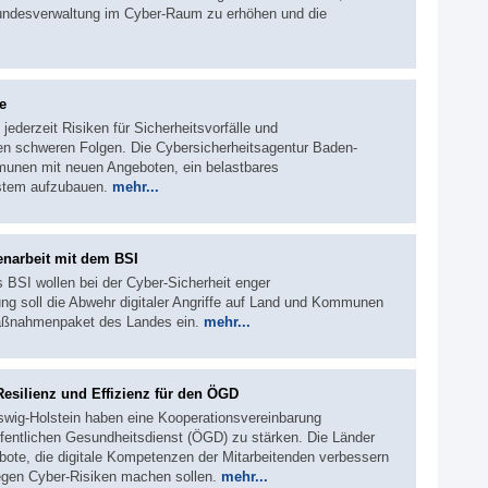
Bundesverwaltung im Cyber-Raum zu erhöhen und die
e
ederzeit Risiken für Sicherheitsvorfälle und
en schweren Folgen. Die Cybersicherheitsagentur Baden-
unen mit neuen Angeboten, ein belastbares
stem aufzubauen.
mehr...
narbeit mit dem BSI
 BSI wollen bei der Cyber-Sicherheit enger
g soll die Abwehr digitaler Angriffe auf Land und Kommunen
 Maßnahmenpaket des Landes ein.
mehr...
esilienz und Effizienz für den ÖGD
swig-Holstein haben eine Kooperationsvereinbarung
ffentlichen Gesundheitsdienst (ÖGD) zu stärken. Die Länder
ote, die digitale Kompetenzen der Mitarbeitenden verbessern
gegen Cyber-Risiken machen sollen.
mehr...