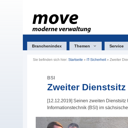
Zum
Inhalt
springen
Branchenindex
Themen
Service
Sie befinden sich hier:
Startseite
»
IT-Sicherheit
»
Zweiter Dien
BSI
Zweiter Dienstsitz
[12.12.2019] Seinen zweiten Dienstsitz 
Informationstechnik (BSI) im sächsischen