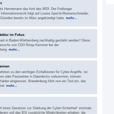
zt
itz Hennemann das Amt des BfDI. Der Freiburger
Informationsrecht folgt auf Louisa Specht-Riemenschneider,
 Gründen bereits im März angekündigt hatte.
mehr...
tektur im Fokus
heit in Baden-Württemberg nachhaltig gestärkt werden? Diese
tsbesuchs von CDO Ronja Kemmer bei der
mberg.
mehr...
kennen
hören zu den wichtigen Einfallstoren für Cyber-Angriffe. Ist
ssen oder Passwörter in Datenlecks vorkommen, können
äden eingrenzen. Brandenburg führt nun ein Tool ein, das
sind.
mehr...
rf eines Gesetzes zur Stärkung der Cyber-Sicherheit“ erstmals
erem soll das BSI zusätzliche Möglichkeiten erhalten, die