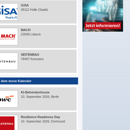
GISA
06112 Halle (Saale)
MACH
23558 Lübeck
SEITENBAU
78467 Konstanz
 dem move Kalender
KI-Behördenforum
10. September 2026, Berlin
Resilience Readiness Day
10. September 2026, Dortmund