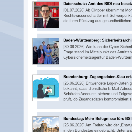
Datenschutz: Amt des BfDI neu beset
[01.07.2026] Ab Oktober übernimmt Mor
Rechtswissenschaftler mit Schwerpunkt 
die ihren Rückzug aus gesundheitlichen
Baden-Württemberg: Sicherheitsarchi
[30.06.2026] Wie kann die Cyber-Sicher
Frage stand im Mittelpunkt des Antrit
Cybersicherheitsagentur Baden-Württe
Brandenburg: Zugangsdaten-Klau er
[26.06.2026] Entwendete Log-in-Daten ge
bekannt, dass dienstliche E-Mail-Adre
Behörden Accounts sichern und Folgesch
prüft, ob Zugangsdaten kompromittiert 
Bundestag: Mehr Befugnisse fürs BSI
[25.06.2026] Am Freitag wird der „Entwu
in den Bundestag eingebracht. Unter and