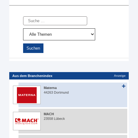
Suche
Aus dem Branchenindex
Anzeige
Materna
44263 Dortmund
MACH
23558 Lübeck