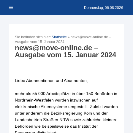
Zum
Menü
Inhalt
Donnerstag, 06.08.2026
springen
Sie befinden sich hier:
Startseite
»
news@move-online.de –
Ausgabe vom 15. Januar 2024
news@move-online.de –
Ausgabe vom 15. Januar 2024
Liebe Abonnentinnen und Abonnenten,
mehr als 55.000 Arbeitsplätze in über 150 Behörden in
Nordrhein-Westfalen wurden inzwischen auf
elektronische Aktensysteme umgestellt. Zuletzt wurden
unter anderem die Bezirksregierung Köln und der
Landesbetrieb Straßen.NRW sowie zahlreiche kleinere
Behörden wie beispielsweise das Institut der
Feuerwehr digitalisiert.