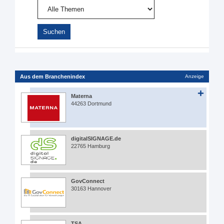
Aus dem Branchenindex
Anzeige
Materna
44263 Dortmund
digitalSIGNAGE.de
22765 Hamburg
GovConnect
30163 Hannover
TSA