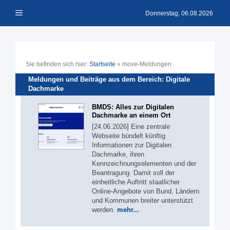
Zum
Menü
Inhalt
Donnerstag, 06.08.2026
springen
Sie befinden sich hier:
Startseite
»
move-Meldungen
Meldungen und Beiträge aus dem Bereich: Digitale
Dachmarke
BMDS: Alles zur Digitalen
Dachmarke an einem Ort
[24.06.2026] Eine zentrale
Webseite bündelt künftig
Informationen zur Digitalen
Dachmarke, ihren
Kennzeichnungselementen und der
Beantragung. Damit soll der
einheitliche Auftritt staatlicher
Online-Angebote von Bund, Ländern
und Kommunen breiter unterstützt
werden.
mehr...