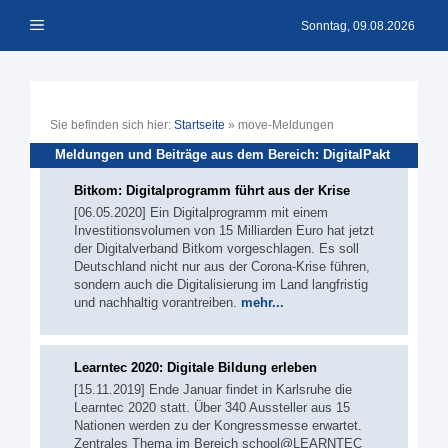
Zum
Menü
Inhalt
Sonntag, 09.08.2026
springen
Sie befinden sich hier:
Startseite
»
move-Meldungen
Meldungen und Beiträge aus dem Bereich: DigitalPakt
Bitkom: Digitalprogramm führt aus der Krise
[06.05.2020] Ein Digitalprogramm mit einem
Investitionsvolumen von 15 Milliarden Euro hat jetzt
der Digitalverband Bitkom vorgeschlagen. Es soll
Deutschland nicht nur aus der Corona-Krise führen,
sondern auch die Digitalisierung im Land langfristig
und nachhaltig vorantreiben.
mehr...
Learntec 2020: Digitale Bildung erleben
[15.11.2019] Ende Januar findet in Karlsruhe die
Learntec 2020 statt. Über 340 Aussteller aus 15
Nationen werden zu der Kongressmesse erwartet.
Zentrales Thema im Bereich school@LEARNTEC