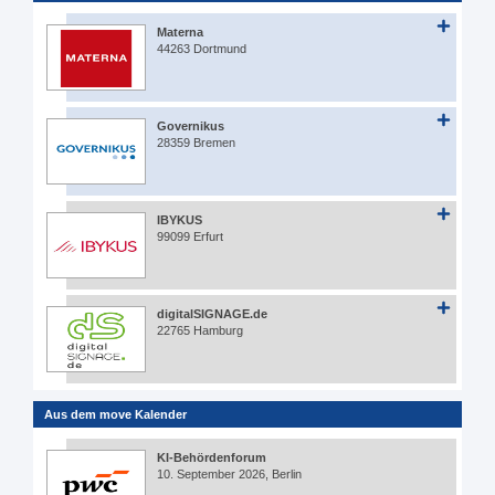
Materna
44263 Dortmund
Governikus
28359 Bremen
IBYKUS
99099 Erfurt
digitalSIGNAGE.de
22765 Hamburg
Aus dem move Kalender
KI-Behördenforum
10. September 2026, Berlin