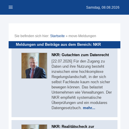
Zum
Menü
Inhalt
Samstag, 08.08.2026
springen
Sie befinden sich hier:
Startseite
»
move-Meldungen
Meldungen und Beiträge aus dem Bereich: NKR
NKR: Gutachten zum Datenrecht
[22.07.2026] Für den Zugang zu
Daten und ihre Nutzung besteht
inzwischen eine hochkomplexe
Regelungslandschaft, in der sich
selbst Fachleute kaum noch sicher
bewegen können. Das belastet
Unternehmen wie Verwaltungen. Der
NKR empfiehlt systematische
Überprüfungen und ein modulares
Datengesetzbuch.
mehr...
NKR: Realitätscheck zur