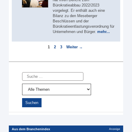
Bürokratieabbau 2022/2023
vorgelegt. Er enthält auch eine
Bilanz zu den Meseberger
Beschlüssen und der
Bürokratieentlastungsverordnung für
Unternehmen und Bürger.
mehr...
Seite
Seite
Seite
1
2
3
Weiter
→
Suche
Aus dem Branchenindex
Anzeige