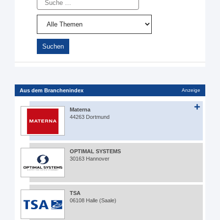
Aus dem Branchenindex
Anzeige
Materna
44263 Dortmund
OPTIMAL SYSTEMS
30163 Hannover
TSA
06108 Halle (Saale)