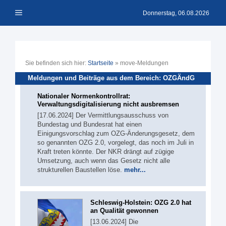
Zum
Menü
Inhalt
Donnerstag, 06.08.2026
springen
Sie befinden sich hier:
Startseite
»
move-Meldungen
Meldungen und Beiträge aus dem Bereich: OZGÄndG
Nationaler Normenkontrollrat:
Verwaltungsdigitalisierung nicht ausbremsen
[17.06.2024] Der Vermittlungsausschuss von
Bundestag und Bundesrat hat einen
Einigungsvorschlag zum OZG-Änderungsgesetz, dem
so genannten OZG 2.0, vorgelegt, das noch im Juli in
Kraft treten könnte. Der NKR drängt auf zügige
Umsetzung, auch wenn das Gesetz nicht alle
strukturellen Baustellen löse.
mehr...
Schleswig-Holstein: OZG 2.0 hat
an Qualität gewonnen
[13.06.2024] Die