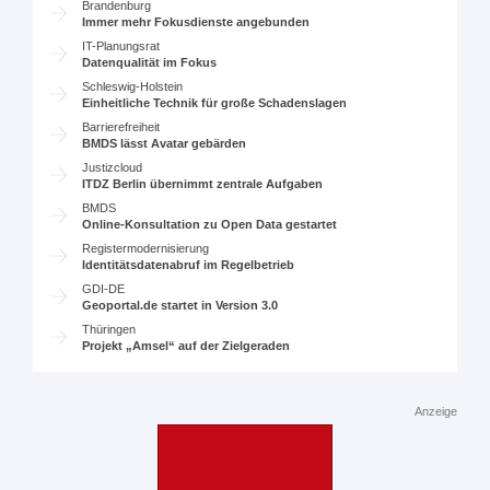
Brandenburg
Immer mehr Fokusdienste angebunden
IT-Planungsrat
Datenqualität im Fokus
Schleswig-Holstein
Einheitliche Technik für große Schadenslagen
Barrierefreiheit
BMDS lässt Avatar gebärden
Justizcloud
ITDZ Berlin übernimmt zentrale Aufgaben
BMDS
Online-Konsultation zu Open Data gestartet
Registermodernisierung
Identitätsdatenabruf im Regelbetrieb
GDI-DE
Geoportal.de startet in Version 3.0
Thüringen
Projekt „Amsel“ auf der Zielgeraden
Anzeige