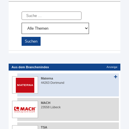
Suche
Aus dem Branchenindex
Anzeige
Materna
44263 Dortmund
MACH
23558 Lübeck
TSA