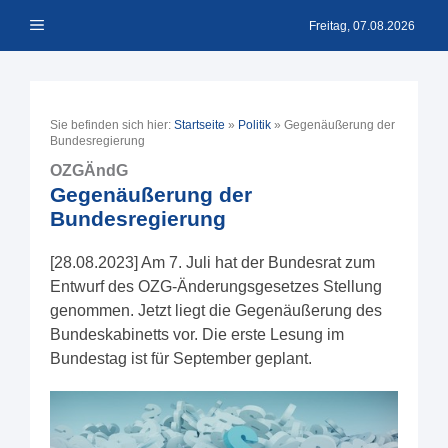
Zum
Menü
Inhalt
Freitag, 07.08.2026
springen
Sie befinden sich hier:
Startseite
»
Politik
»
Gegenäußerung der
Bundesregierung
OZGÄndG
Gegenäußerung der
Bundesregierung
[28.08.2023] Am 7. Juli hat der Bundesrat zum
Entwurf des OZG-Änderungsgesetzes Stellung
genommen. Jetzt liegt die Gegenäußerung des
Bundeskabinetts vor. Die erste Lesung im
Bundestag ist für September geplant.