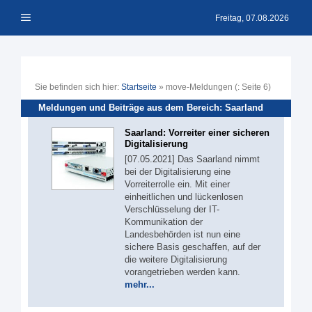
Zum
Menü
Inhalt
Freitag, 07.08.2026
springen
Sie befinden sich hier:
Startseite
»
move-Meldungen
(: Seite 6)
Meldungen und Beiträge aus dem Bereich: Saarland
Saarland: Vorreiter einer sicheren
Digitalisierung
[07.05.2021] Das Saarland nimmt
bei der Digitalisierung eine
Vorreiterrolle ein. Mit einer
einheitlichen und lückenlosen
Verschlüsselung der IT-
Kommunikation der
Landesbehörden ist nun eine
sichere Basis geschaffen, auf der
die weitere Digitalisierung
vorangetrieben werden kann.
mehr...