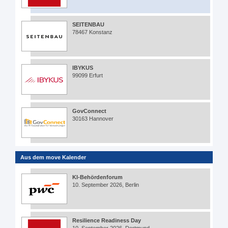
SEITENBAU
78467 Konstanz
IBYKUS
99099 Erfurt
GovConnect
30163 Hannover
Aus dem move Kalender
KI-Behördenforum
10. September 2026, Berlin
Resilience Readiness Day
10. September 2026, Dortmund