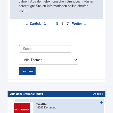
Jahren. Aus dem elektronischen Grundbuch können
berechtigte Stellen Informationen online abrufen.
mehr...
Seite
Seite
Seite
Seite
←
Zurück
1
…
5
6
7
Weiter
→
Suche
Aus dem Branchenindex
Anzeige
Materna
44263 Dortmund