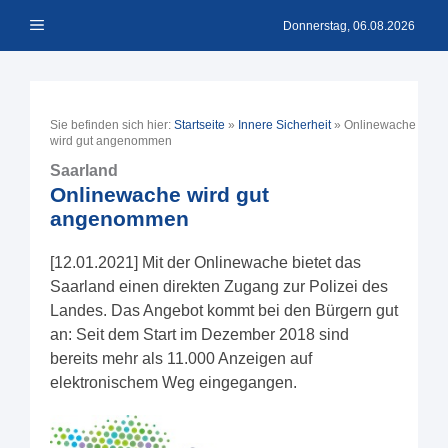
Zum
Menü
Inhalt
Donnerstag, 06.08.2026
springen
Sie befinden sich hier:
Startseite
»
Innere Sicherheit
»
Onlinewache
wird gut angenommen
Saarland
Onlinewache wird gut
angenommen
[12.01.2021] Mit der Onlinewache bietet das
Saarland einen direkten Zugang zur Polizei des
Landes. Das Angebot kommt bei den Bürgern gut
an: Seit dem Start im Dezember 2018 sind
bereits mehr als 11.000 Anzeigen auf
elektronischem Weg eingegangen.