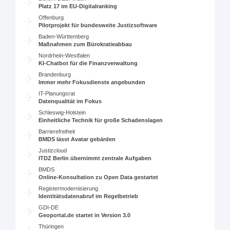
Platz 17 im EU-Digitalranking
Offenburg
Pilotprojekt für bundesweite Justizsoftware
Baden-Württemberg
Maßnahmen zum Bürokratieabbau
Nordrhein-Westfalen
KI-Chatbot für die Finanzverwaltung
Brandenburg
Immer mehr Fokusdienste angebunden
IT-Planungsrat
Datenqualität im Fokus
Schleswig-Holstein
Einheitliche Technik für große Schadenslagen
Barrierefreiheit
BMDS lässt Avatar gebärden
Justizcloud
ITDZ Berlin übernimmt zentrale Aufgaben
BMDS
Online-Konsultation zu Open Data gestartet
Registermodernisierung
Identitätsdatenabruf im Regelbetrieb
GDI-DE
Geoportal.de startet in Version 3.0
Thüringen