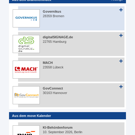
Governikus
28359 Bremen
digitalSIGNAGE.de
22765 Hamburg
MACH
23558 Lübeck
GovConnect
30163 Hannover
Aus dem move Kalender
KI-Behördenforum
10. September 2026, Berlin