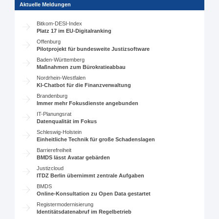
Aktuelle Meldungen
Bitkom-DESI-Index
Platz 17 im EU-Digitalranking
Offenburg
Pilotprojekt für bundesweite Justizsoftware
Baden-Württemberg
Maßnahmen zum Bürokratieabbau
Nordrhein-Westfalen
KI-Chatbot für die Finanzverwaltung
Brandenburg
Immer mehr Fokusdienste angebunden
IT-Planungsrat
Datenqualität im Fokus
Schleswig-Holstein
Einheitliche Technik für große Schadenslagen
Barrierefreiheit
BMDS lässt Avatar gebärden
Justizcloud
ITDZ Berlin übernimmt zentrale Aufgaben
BMDS
Online-Konsultation zu Open Data gestartet
Registermodernisierung
Identitätsdatenabruf im Regelbetrieb