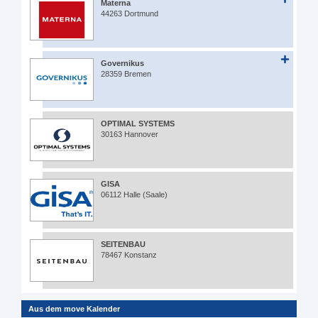
Materna
44263 Dortmund
Governikus
28359 Bremen
OPTIMAL SYSTEMS
30163 Hannover
GISA
06112 Halle (Saale)
SEITENBAU
78467 Konstanz
Aus dem move Kalender