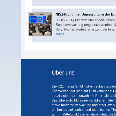
NIS2-Richtlinie: Umsetzung in der Bu
[11.05.2026] Mit dem nun angelaufenen 
Bundesverwaltung umgesetzt werden. Um
Verantwortlichkeiten, eine zentrale F
mehr...
Über uns
Die K21 media GmbH ist ein zukunftsorient
Fachverlag, der sich auf Publikationen für
spezialisiert hat – sowohl im Print- als auc
Digitalbereich. Mit seinen etablierten Tit
move moderne verwaltung und stadt+werk 
ein breites politisches und technisches 
ab. Im Mittelpunkt stehen dabei stets die D