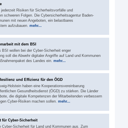
e
ederzeit Risiken für Sicherheitsvorfälle und
en schweren Folgen. Die Cybersicherheitsagentur Baden-
unen mit neuen Angeboten, ein belastbares
stem aufzubauen.
mehr...
narbeit mit dem BSI
 BSI wollen bei der Cyber-Sicherheit enger
g soll die Abwehr digitaler Angriffe auf Land und Kommunen
 Maßnahmenpaket des Landes ein.
mehr...
esilienz und Effizienz für den ÖGD
swig-Holstein haben eine Kooperationsvereinbarung
ffentlichen Gesundheitsdienst (ÖGD) zu stärken. Die Länder
ote, die digitale Kompetenzen der Mitarbeitenden verbessern
gegen Cyber-Risiken machen sollen.
mehr...
für Cyber-Sicherheit
die Cyber-Sicherheit für Land und Kommunen aus. Zum