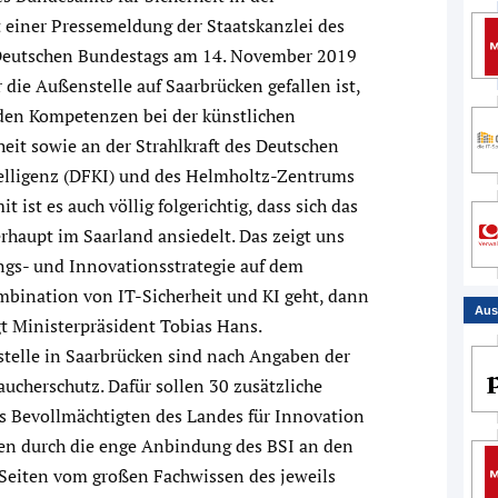
t einer Pressemeldung der Staatskanzlei des
 Deutschen Bundestags am 14. November 2019
 die Außenstelle auf Saarbrücken gefallen ist,
nden Kompetenzen bei der künstlichen
heit sowie an der Strahlkraft des Deutschen
elligenz (DFKI) und des Helmholtz-Zentrums
 ist es auch völlig folgerichtig, dass sich das
rhaupt im Saarland ansiedelt. Das zeigt uns
ungs- und Innovationsstrategie auf dem
mbination von IT-Sicherheit und KI geht, dann
Aus
gt Ministerpräsident Tobias Hans.
telle in Saarbrücken sind nach Angaben der
ucherschutz. Dafür sollen 30 zusätzliche
es Bevollmächtigten des Landes für Innovation
ren durch die enge Anbindung des BSI an den
Seiten vom großen Fachwissen des jeweils