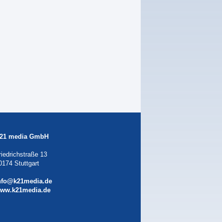
21 media GmbH
riedrichstraße 13
0174 Stuttgart
nfo@k21media.de
ww.k21media.de