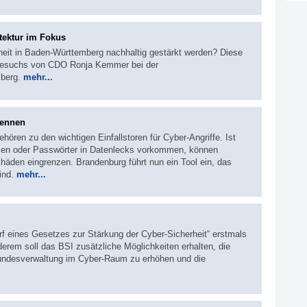
tektur im Fokus
heit in Baden-Württemberg nachhaltig gestärkt werden? Diese
tsbesuchs von CDO Ronja Kemmer bei der
mberg.
mehr...
kennen
hören zu den wichtigen Einfallstoren für Cyber-Angriffe. Ist
ssen oder Passwörter in Datenlecks vorkommen, können
äden eingrenzen. Brandenburg führt nun ein Tool ein, das
sind.
mehr...
rf eines Gesetzes zur Stärkung der Cyber-Sicherheit“ erstmals
erem soll das BSI zusätzliche Möglichkeiten erhalten, die
Bundesverwaltung im Cyber-Raum zu erhöhen und die