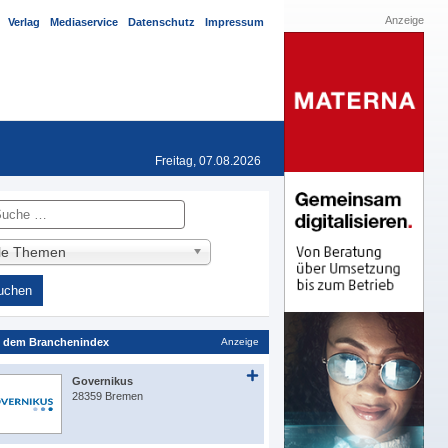
Anzeige
Verlag
Mediaservice
Datenschutz
Impressum
Freitag, 07.08.2026
he
lle Themen
 dem Branchenindex
Anzeige
Governikus
28359 Bremen