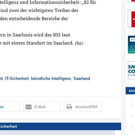
elligenz und Informationssicherheit: „KI für
sind zwei der wichtigsten Treiber der
rden entscheidende Bereiche der
n in Saarlouis wird das BSI laut
e mit einem Standort im Saarland.
(ba)
it
,
IT-Sicherheit
,
künstliche Intelligenz
,
Saarland
Akt
len
E-Mail
drucken/PDF
Sicherheit