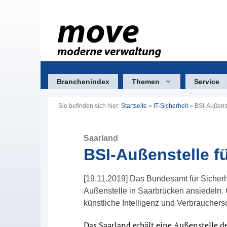
Zum
Inhalt
springen
Branchenindex
Themen
Service
Sie befinden sich hier:
Startseite
»
IT-Sicherheit
»
BSI-Außenst
Saarland
BSI-Außenstelle f
[19.11.2019] Das Bundesamt für Sicherhe
Außenstelle in Saarbrücken ansiedeln
künstliche Intelligenz und Verbrauchers
Das Saarland erhält eine Außenstelle d