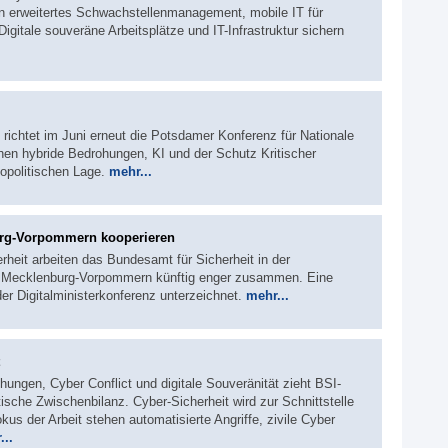
n erweitertes Schwachstellenmanagement, mobile IT für
igitale souveräne Arbeitsplätze und IT-Infrastruktur sichern
 richtet im Juni erneut die Potsdamer Konferenz für Nationale
hen hybride Bedrohungen, KI und der Schutz Kritischer
eopolitischen Lage.
mehr...
urg-Vorpommern kooperieren
rheit arbeiten das Bundesamt für Sicherheit in der
d Mecklenburg-Vorpommern künftig enger zusammen. Eine
er Digitalministerkonferenz unterzeichnet.
mehr...
hungen, Cyber Conflict und digitale Souveränität zieht BSI-
ische Zwischenbilanz. Cyber-Sicherheit wird zur Schnittstelle
okus der Arbeit stehen automatisierte Angriffe, zivile Cyber
...