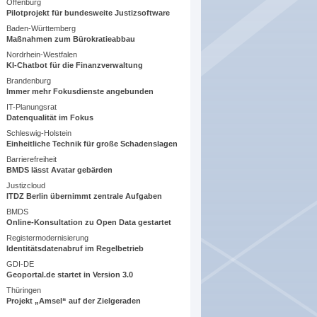
Offenburg
Pilotprojekt für bundesweite Justizsoftware
Baden-Württemberg
Maßnahmen zum Bürokratieabbau
Nordrhein-Westfalen
KI-Chatbot für die Finanzverwaltung
Brandenburg
Immer mehr Fokusdienste angebunden
IT-Planungsrat
Datenqualität im Fokus
Schleswig-Holstein
Einheitliche Technik für große Schadenslagen
Barrierefreiheit
BMDS lässt Avatar gebärden
Justizcloud
ITDZ Berlin übernimmt zentrale Aufgaben
BMDS
Online-Konsultation zu Open Data gestartet
Registermodernisierung
Identitätsdatenabruf im Regelbetrieb
GDI-DE
Geoportal.de startet in Version 3.0
Thüringen
Projekt „Amsel“ auf der Zielgeraden