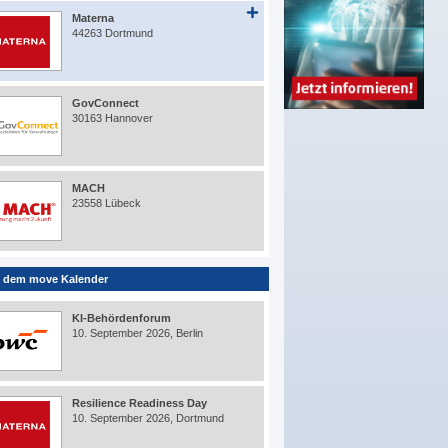
Materna
44263 Dortmund
GovConnect
30163 Hannover
MACH
23558 Lübeck
 dem move Kalender
KI-Behördenforum
10. September 2026, Berlin
Resilience Readiness Day
10. September 2026, Dortmund