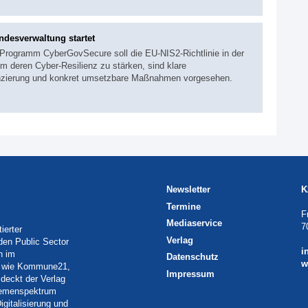
ndesverwaltung startet
Programm CyberGovSecure soll die EU‑NIS2‑Richtlinie in der
 deren Cyber-Resilienz zu stärken, sind klare
inanzierung und konkret umsetzbare Maßnahmen vorgesehen.
Newsletter
K
Termine
F
Mediaservice
7
ierter
Verlag
 den Public Sector
i
h im
Datenschutz
w
eln wie Kommune21,
Impressum
deckt der Verlag
Themenspektrum
igitalisierung und