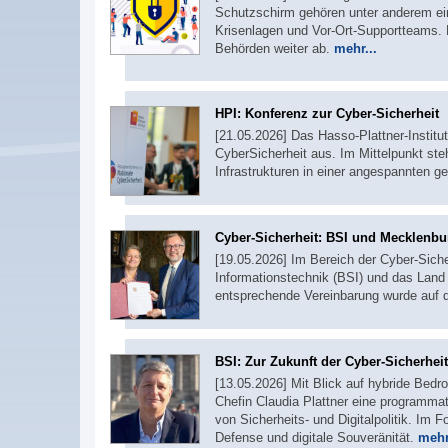
Schutzschirm gehören unter anderem ei
Krisenlagen und Vor-Ort-Supportteams. D
Behörden weiter ab.
mehr...
HPI: Konferenz zur Cyber-Sicherheit
[21.05.2026] Das Hasso-Plattner-Institut
CyberSicherheit aus. Im Mittelpunkt ste
Infrastrukturen in einer angespannten g
Cyber-Sicherheit: BSI und Mecklenb
[19.05.2026] Im Bereich der Cyber-Siche
Informationstechnik (BSI) und das Lan
entsprechende Vereinbarung wurde auf d
BSI: Zur Zukunft der Cyber-Sicherheit
[13.05.2026] Mit Blick auf hybride Bedro
Chefin Claudia Plattner eine programmat
von Sicherheits- und Digitalpolitik. Im F
Defense und digitale Souveränität.
mehr