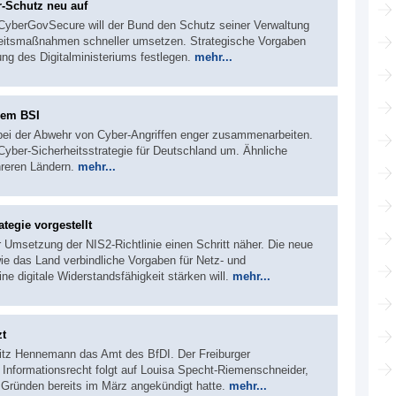
-Schutz neu auf
yberGovSecure will der Bund den Schutz seiner Verwaltung
rheitsmaßnahmen schneller umsetzen. Strategische Vorgaben
ung des Digitalministeriums festlegen.
mehr...
dem BSI
 bei der Abwehr von Cyber-Angriffen enger zusammenarbeiten.
Cyber-Sicherheitsstrategie für Deutschland um. Ähnliche
hreren Ländern.
mehr...
tegie vorgestellt
Umsetzung der NIS2-Richtlinie einen Schritt näher. Die neue
wie das Land verbindliche Vorgaben für Netz- und
ne digitale Widerstandsfähigkeit stärken will.
mehr...
zt
itz Hennemann das Amt des BfDI. Der Freiburger
Informationsrecht folgt auf Louisa Specht-Riemenschneider,
 Gründen bereits im März angekündigt hatte.
mehr...