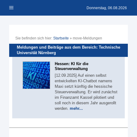
Zum
Menü
Inhalt
Donnerstag, 06.08.2026
springen
Sie befinden sich hier:
Startseite
»
move-Meldungen
Meldungen und Beiträge aus dem Bereich: Technische
Universität Nürnberg
Hessen: KI für die
Steuerverwaltung
[12.09.2025] Auf einen selbst
entwickelten KI-Chatbot namens
Maxi setzt künftig die hessische
Steuerverwaltung. Er wird zunächst
im Finanzamt Kassel pilotiert und
soll noch in diesem Jahr ausgerollt
werden.
mehr...