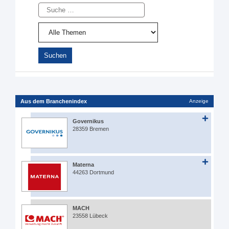
Suche
Aus dem Branchenindex
Anzeige
Governikus
28359 Bremen
Materna
44263 Dortmund
MACH
23558 Lübeck