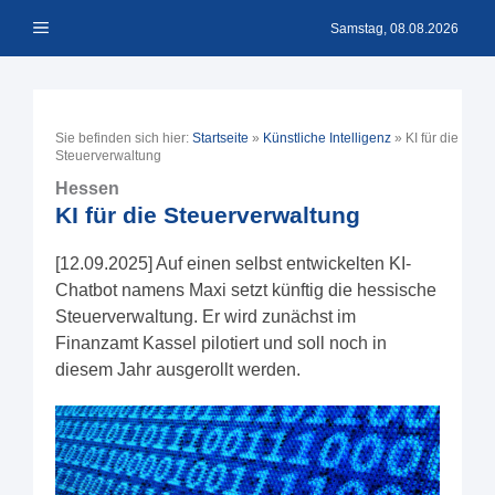
Zum
Menü
Inhalt
Samstag, 08.08.2026
springen
Sie befinden sich hier:
Startseite
»
Künstliche Intelligenz
»
KI für die
Steuerverwaltung
Hessen
KI für die Steuerverwaltung
[12.09.2025] Auf einen selbst entwickelten KI-
Chatbot namens Maxi setzt künftig die hessische
Steuerverwaltung. Er wird zunächst im
Finanzamt Kassel pilotiert und soll noch in
diesem Jahr ausgerollt werden.