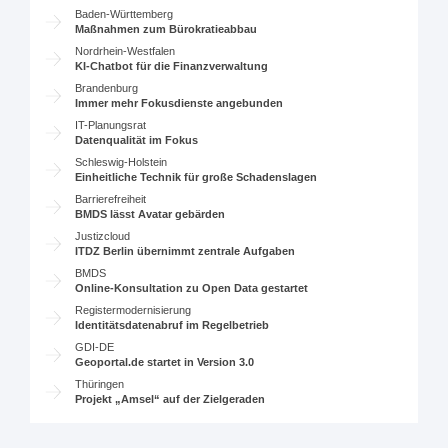
Baden-Württemberg
Maßnahmen zum Bürokratieabbau
Nordrhein-Westfalen
KI-Chatbot für die Finanzverwaltung
Brandenburg
Immer mehr Fokusdienste angebunden
IT-Planungsrat
Datenqualität im Fokus
Schleswig-Holstein
Einheitliche Technik für große Schadenslagen
Barrierefreiheit
BMDS lässt Avatar gebärden
Justizcloud
ITDZ Berlin übernimmt zentrale Aufgaben
BMDS
Online-Konsultation zu Open Data gestartet
Registermodernisierung
Identitätsdatenabruf im Regelbetrieb
GDI-DE
Geoportal.de startet in Version 3.0
Thüringen
Projekt „Amsel“ auf der Zielgeraden