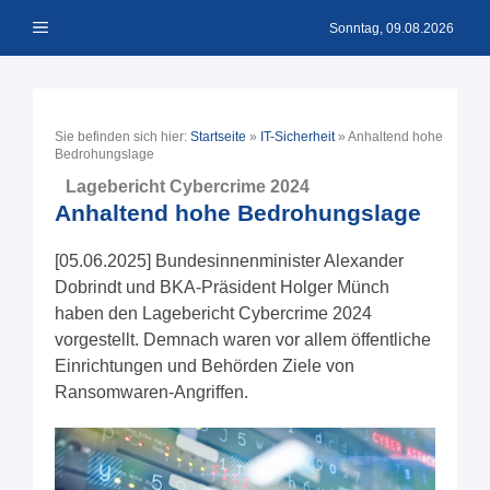
Zum
Menü
Inhalt
Sonntag, 09.08.2026
springen
Sie befinden sich hier:
Startseite
»
IT-Sicherheit
»
Anhaltend hohe
Bedrohungslage
Lagebericht Cybercrime 2024
Anhaltend hohe Bedrohungslage
[05.06.2025] Bundesinnenminister Alexander
Dobrindt und BKA-Präsident Holger Münch
haben den Lagebericht Cybercrime 2024
vorgestellt. Demnach waren vor allem öffentliche
Einrichtungen und Behörden Ziele von
Ransomwaren-Angriffen.