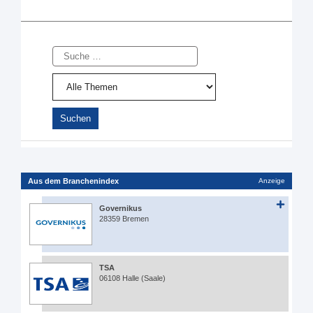
Suche
Aus dem Branchenindex
Anzeige
Governikus
28359 Bremen
TSA
06108 Halle (Saale)