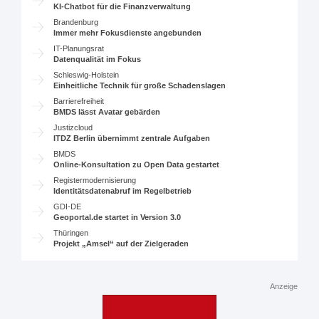
KI-Chatbot für die Finanzverwaltung
Brandenburg
Immer mehr Fokusdienste angebunden
IT-Planungsrat
Datenqualität im Fokus
Schleswig-Holstein
Einheitliche Technik für große Schadenslagen
Barrierefreiheit
BMDS lässt Avatar gebärden
Justizcloud
ITDZ Berlin übernimmt zentrale Aufgaben
BMDS
Online-Konsultation zu Open Data gestartet
Registermodernisierung
Identitätsdatenabruf im Regelbetrieb
GDI-DE
Geoportal.de startet in Version 3.0
Thüringen
Projekt „Amsel“ auf der Zielgeraden
Anzeige