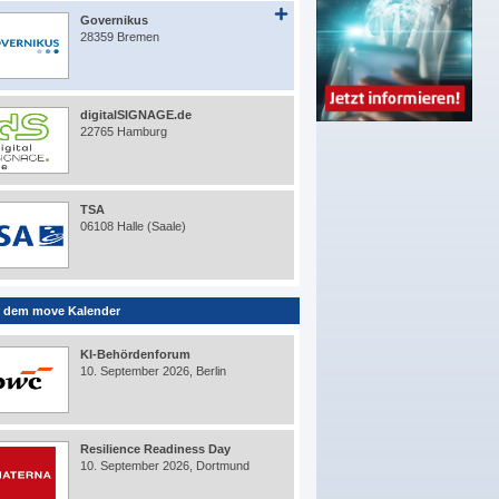
Governikus
28359 Bremen
digitalSIGNAGE.de
22765 Hamburg
TSA
06108 Halle (Saale)
 dem move Kalender
KI-Behördenforum
10. September 2026, Berlin
Resilience Readiness Day
10. September 2026, Dortmund