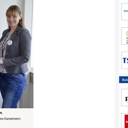
Aus
n.
ndrea Kampmann;