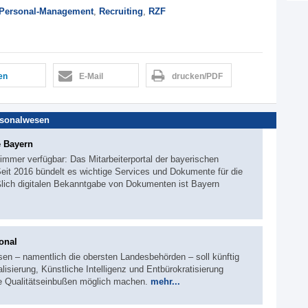
Personal-Management
,
Recruiting
,
RZF
len
E-Mail
drucken/PDF
sonalwesen
e Bayern
d immer verfügbar: Das Mitarbeiterportal der bayerischen
 Seit 2016 bündelt es wichtige Services und Dokumente für die
ßlich digitalen Bekanntgabe von Dokumenten ist Bayern
onal
en – namentlich die obersten Landesbehörden – soll künftig
isierung, Künstliche Intelligenz und Entbürokratisierung
ne Qualitätseinbußen möglich machen.
mehr...