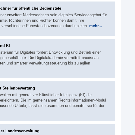
hner für öffentliche Bedienstete
er erweitert Niedersachsen sein digitales Serviceangebot für
te, Richterinnen und Richter können damit ihre
d verschiedene Ruhestandsszenarien durchspielen.
mehr...
und KI
terium für Digitales fördert Entwicklung und Betrieb einer
sbeschäftigte. Die Digitalakademie vermittelt praxisnah
ten und smarter Verwaltungssteuerung bis zu agilen
rt Stellenbewertung
ollen mit generativer Künstlicher Intelligenz (KI) die
t erleichtern. Die im gemeinsamen Rechtsinformationen-Modul
usende Urteile, fasst sie zusammen und bereitet sie für die
der Landesverwaltung