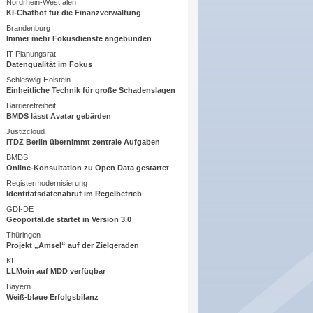
Nordrhein-Westfalen
KI-Chatbot für die Finanzverwaltung
Brandenburg
Immer mehr Fokusdienste angebunden
IT-Planungsrat
Datenqualität im Fokus
Schleswig-Holstein
Einheitliche Technik für große Schadenslagen
Barrierefreiheit
BMDS lässt Avatar gebärden
Justizcloud
ITDZ Berlin übernimmt zentrale Aufgaben
BMDS
Online-Konsultation zu Open Data gestartet
Registermodernisierung
Identitätsdatenabruf im Regelbetrieb
GDI-DE
Geoportal.de startet in Version 3.0
Thüringen
Projekt „Amsel“ auf der Zielgeraden
KI
LLMoin auf MDD verfügbar
Bayern
Weiß-blaue Erfolgsbilanz