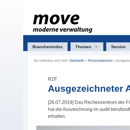
Zum
Inhalt
springen
Branchenindex
Themen
Service
Sie befinden sich hier:
Startseite
»
Personalwesen
»
Ausgezei
RZF
Ausgezeichneter A
[26.07.2019] Das Rechenzentrum der F
hat die Auszeichnung im audit berufundf
erhalten.