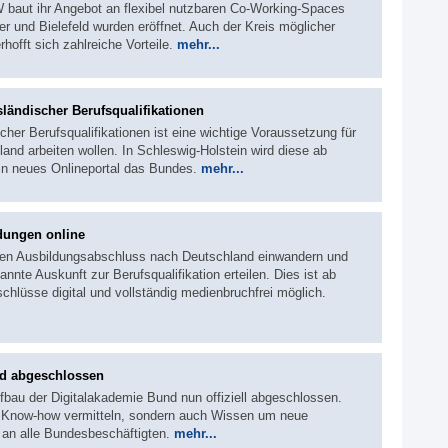
 baut ihr Angebot an flexibel nutzbaren Co-Working-Spaces
r und Bielefeld wurden eröffnet. Auch der Kreis möglicher
rhofft sich zahlreiche Vorteile.
mehr...
ländischer Berufsqualifikationen
her Berufsqualifikationen ist eine wichtige Voraussetzung für
land arbeiten wollen. In Schleswig-Holstein wird diese ab
ein neues Onlineportal das Bundes.
mehr...
dungen online
hen Ausbildungsabschluss nach Deutschland einwandern und
annte Auskunft zur Berufsqualifikation erteilen. Dies ist ab
chlüsse digital und vollständig medienbruchfrei möglich.
nd abgeschlossen
ufbau der Digitalakademie Bund nun offiziell abgeschlossen.
es Know-how vermitteln, sondern auch Wissen um neue
h an alle Bundesbeschäftigten.
mehr...