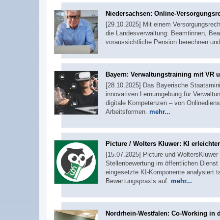
Niedersachsen: Online-Versorgungsrec
[29.10.2025] Mit einem Versorgungsrechn
die Landesverwaltung: Beamtinnen, Beam
voraussichtliche Pension berechnen un
Bayern: Verwaltungstraining mit VR 
[28.10.2025] Das Bayerische Staatsminis
innovativen Lernumgebung für Verwaltung
digitale Kompetenzen – von Onlinediens
Arbeitsformen.
mehr...
Picture / Wolters Kluwer: KI erleichte
[15.07.2025] Picture und WoltersKluwer w
Stellenbewertung im öffentlichen Diens
eingesetzte KI-Komponente analysiert ta
Bewertungspraxis auf.
mehr...
Nordrhein-Westfalen: Co-Working in 