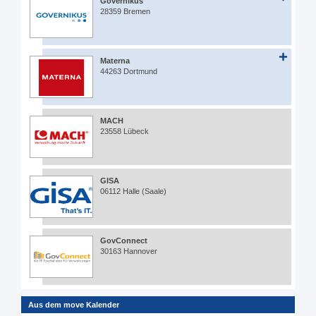
Governikus
28359 Bremen
Materna
44263 Dortmund
MACH
23558 Lübeck
GISA
06112 Halle (Saale)
GovConnect
30163 Hannover
Aus dem move Kalender