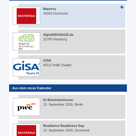
Materna
44263 Dortmund
digitalSIGNAGE.de
22765 Hamburg
GISA
06112 Halle (Saale)
Aus dem move Kalender
KI-Behördenforum
10. September 2026, Berlin
Resilience Readiness Day
10. September 2026, Dortmund