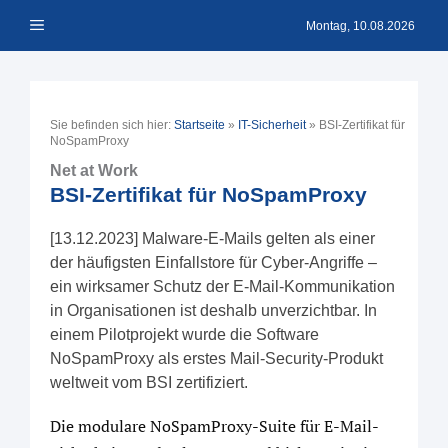
Zum
Menü
Inhalt
Montag, 10.08.2026
springen
Sie befinden sich hier:
Startseite
»
IT-Sicherheit
»
BSI-Zertifikat für
NoSpamProxy
Net at Work
BSI-Zertifikat für NoSpamProxy
[13.12.2023] Malware-E-Mails gelten als einer
der häufigsten Einfallstore für Cyber-Angriffe –
ein wirksamer Schutz der E-Mail-Kommunikation
in Organisationen ist deshalb unverzichtbar. In
einem Pilotprojekt wurde die Software
NoSpamProxy als erstes Mail-Security-Produkt
weltweit vom BSI zertifiziert.
Die modulare NoSpamProxy-Suite für E-Mail-